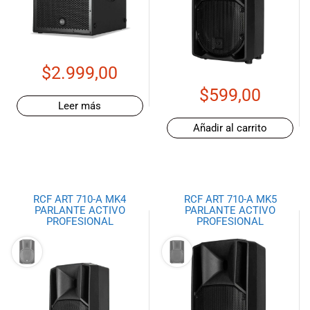
de las mejores
marcas del
mercado,
desde
guitarras, bajos
$
2.999,00
y baterías
$
599,00
hasta
Leer más
amplificadores,
mezcladores y
Añadir al carrito
altavoces.
También
contamos con
una selección
de
RCF ART 710-A MK4
RCF ART 710-A MK5
PARLANTE ACTIVO
PARLANTE ACTIVO
instrumentos
PROFESIONAL
PROFESIONAL
de viento,
teclados y
accesorios
para satisfacer
todas las
necesidades