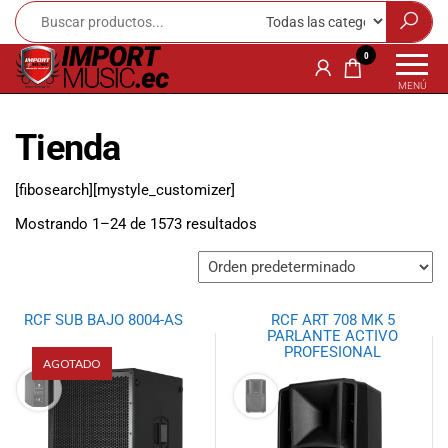
Import
¡Bienvenido a
0
Import Music
Music
MENÚ
Ecuador!
Ecuador
Somos una
Tienda
tienda
especializada
en
[fibosearch][mystyle_customizer]
instrumentos
Mostrando 1–24 de 1573 resultados
musicales,
equipo de
audio e
iluminación
para músicos y
RCF SUB BAJO 8004-AS
RCF ART 708 MK 5
PARLANTE ACTIVO
amantes de la
PROFESIONAL
música.
AGOTADO
Ofrecemos una
amplia gama
de productos