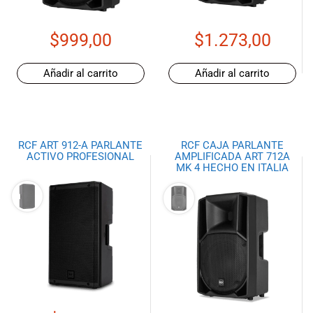
especiales
para nuestros
clientes. Ven a
$
999,00
$
1.273,00
visitarnos en
nuestra tienda
Añadir al carrito
Añadir al carrito
física en Quito,
o haz tu
compra en
línea a través
de nuestra
RCF ART 912-A PARLANTE
RCF CAJA PARLANTE
ACTIVO PROFESIONAL
AMPLIFICADA ART 712A
página web y
MK 4 HECHO EN ITALIA
recibe tu
pedido en la
comodidad de
tu hogar.
¡Descubre el
mundo de la
música con
Import Music
Ecuador!