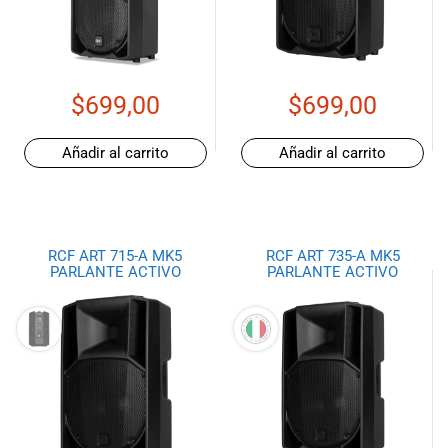
musicales.
Nuestro equipo
de expertos en
música está
$
699,00
$
699,00
aquí para
ayudarte a
encontrar el
Añadir al carrito
Añadir al carrito
instrumento o
equipo de
audio
adecuado para
RCF ART 715-A MK5
RCF ART 735-A MK5
ti, y ofrecerte el
PARLANTE ACTIVO
PARLANTE ACTIVO
mejor servicio
al cliente
posible.
Además,
ofrecemos
precios
competitivos y
promociones