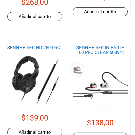
$
268,00
especiales
para nuestros
Añadir al carrito
clientes. Ven a
Añadir al carrito
visitarnos en
nuestra tienda
física en Quito,
o haz tu
SENNHEISER HD 280 PRO
SENNHEISER IN EAR IE
compra en
100 PRO CLEAR 508941
línea a través
de nuestra
página web y
recibe tu
pedido en la
comodidad de
tu hogar.
¡Descubre el
mundo de la
música con
$
139,00
$
138,00
Import Music
Ecuador!
Añadir al carrito