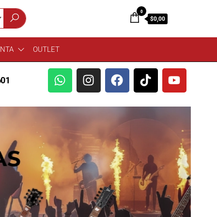
0
$0,00
ENTA
OUTLET
601