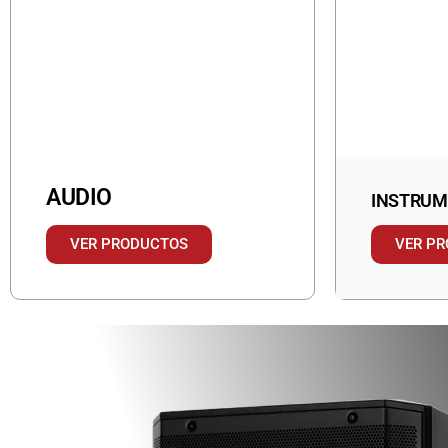
todas las
necesidades
musicales.
Nuestro equipo
de expertos en
música está
aquí para
ayudarte a
encontrar el
AUDIO
INSTRUM
instrumento o
equipo de
VER PRODUCTOS
VER P
audio
adecuado para
ti, y ofrecerte el
mejor servicio
al cliente
posible.
Además,
ofrecemos
precios
competitivos y