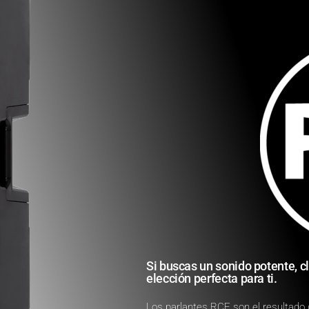
Si buscas un sonido potente, cl
elección perfecta para ti.
Los parlantes RCF son el resultado 