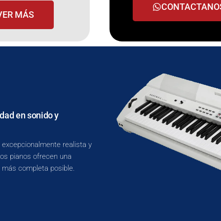
CONTACTANO
VER MÁS
idad en sonido y
 excepcionalmente realista y
tos pianos ofrecen una
a más completa posible.