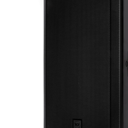
promociones
especiales
para nuestros
clientes. Ven a
visitarnos en
nuestra tienda
física en Quito,
o haz tu
compra en
línea a través
de nuestra
página web y
recibe tu
pedido en la
comodidad de
tu hogar.
¡Descubre el
mundo de la
música con
Import Music