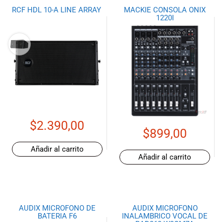
especiales
RCF HDL 10-A LINE ARRAY
MACKIE CONSOLA ONIX
para nuestros
1220I
clientes. Ven a
visitarnos en
nuestra tienda
física en Quito,
o haz tu
compra en
línea a través
de nuestra
página web y
$
2.390,00
recibe tu
$
899,00
pedido en la
comodidad de
Añadir al carrito
tu hogar.
Añadir al carrito
¡Descubre el
mundo de la
música con
Import Music
AUDIX MICROFONO DE
AUDIX MICROFONO
Ecuador!
BATERIA F6
INALAMBRICO VOCAL DE