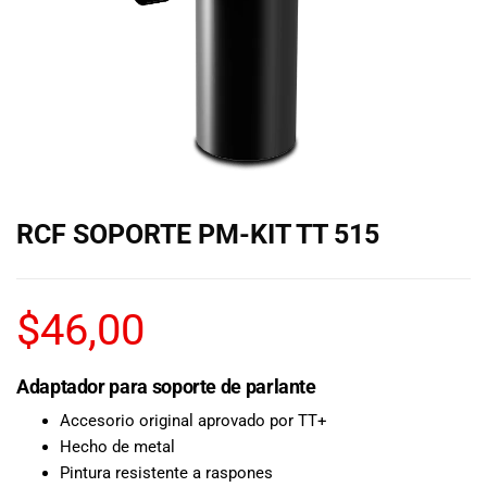
de las mejores
marcas del
mercado,
desde
guitarras, bajos
y baterías
hasta
amplificadores,
mezcladores y
altavoces.
RCF SOPORTE PM-KIT TT 515
También
contamos con
una selección
de
$
46,00
instrumentos
de viento,
teclados y
Adaptador para soporte de parlante
accesorios
Accesorio original aprovado por TT+
para satisfacer
Hecho de metal
todas las
Pintura resistente a raspones
necesidades