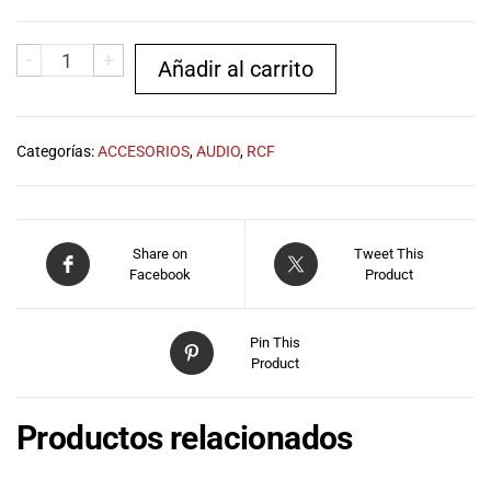
musicales.
Nuestro equipo
-
+
de expertos en
Añadir al carrito
música está
aquí para
ayudarte a
Categorías:
ACCESORIOS
,
AUDIO
,
RCF
encontrar el
instrumento o
equipo de
audio
Share on
Tweet This
adecuado para
Facebook
Product
ti, y ofrecerte el
mejor servicio
al cliente
Pin This
posible.
Product
Además,
ofrecemos
precios
Productos relacionados
competitivos y
promociones