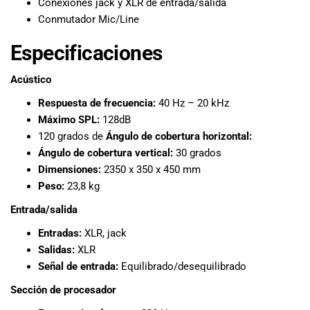
Conexiones jack y XLR de entrada/salida
especiales
Conmutador Mic/Line
para nuestros
clientes. Ven a
Especificaciones
visitarnos en
nuestra tienda
Acústico
física en Quito,
o haz tu
Respuesta de frecuencia:
40 Hz – 20 kHz
compra en
Máximo SPL:
128dB
línea a través
120 grados de
Ángulo de cobertura horizontal:
de nuestra
Ángulo de cobertura vertical:
30 grados
página web y
Dimensiones:
2350 x 350 x 450 mm
recibe tu
Peso:
23,8 kg
pedido en la
comodidad de
Entrada/salida
tu hogar.
Entradas:
XLR, jack
¡Descubre el
mundo de la
Salidas:
XLR
música con
Señal de entrada:
Equilibrado/desequilibrado
Import Music
Sección de procesador
Ecuador!