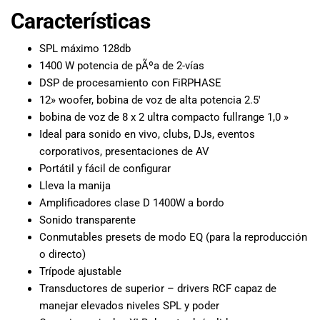
musicales.
Características
Nuestro equipo
de expertos en
SPL máximo 128db
música está
1400 W potencia de pÃºa de 2-vías
aquí para
DSP de procesamiento con FiRPHASE
ayudarte a
12» woofer, bobina de voz de alta potencia 2.5′
encontrar el
bobina de voz de 8 x 2 ultra compacto fullrange 1,0 »
instrumento o
Ideal para sonido en vivo, clubs, DJs, eventos
equipo de
corporativos, presentaciones de AV
audio
adecuado para
Portátil y fácil de configurar
ti, y ofrecerte el
Lleva la manija
mejor servicio
Amplificadores clase D 1400W a bordo
al cliente
Sonido transparente
posible.
Conmutables presets de modo EQ (para la reproducción
Además,
o directo)
ofrecemos
Trípode ajustable
precios
Transductores de superior – drivers RCF capaz de
competitivos y
manejar elevados niveles SPL y poder
promociones