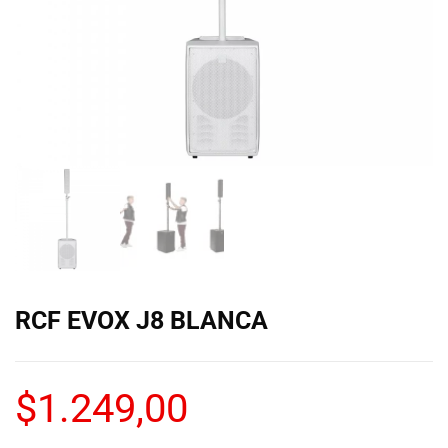
de las mejores
marcas del
mercado,
desde
guitarras, bajos
y baterías
hasta
amplificadores,
mezcladores y
altavoces.
También
contamos con
una selección
de
instrumentos
RCF EVOX J8 BLANCA
de viento,
teclados y
accesorios
$
1.249,00
para satisfacer
todas las
necesidades