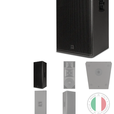
de productos
de las mejores
marcas del
mercado,
desde
guitarras, bajos
y baterías
hasta
amplificadores,
mezcladores y
altavoces.
También
contamos con
una selección
de
instrumentos
de viento,
teclados y
accesorios
para satisfacer