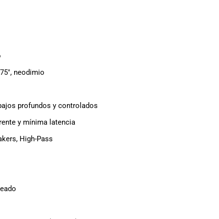
o
.75″, neodimio
bajos profundos y controlados
ente y mínima latencia
akers, High-Pass
ceado