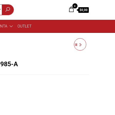
0
$0,00
ENTA
OUTLET
RCF SUB BAJO 708-AS II
985-A