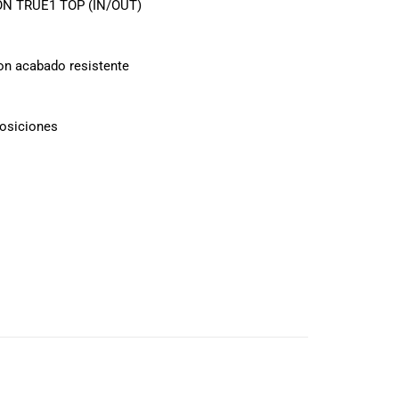
ON TRUE1 TOP (IN/OUT)
on acabado resistente
posiciones