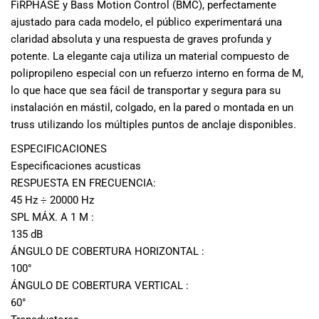
FiRPHASE y Bass Motion Control (BMC), perfectamente
especiales
para nuestros
ajustado para cada modelo, el público experimentará una
clientes. Ven a
claridad absoluta y una respuesta de graves profunda y
visitarnos en
potente. La elegante caja utiliza un material compuesto de
nuestra tienda
polipropileno especial con un refuerzo interno en forma de M,
física en Quito,
lo que hace que sea fácil de transportar y segura para su
o haz tu
instalación en mástil, colgado, en la pared o montada en un
compra en
truss utilizando los múltiples puntos de anclaje disponibles.
línea a través
de nuestra
ESPECIFICACIONES
página web y
Especificaciones acusticas
recibe tu
RESPUESTA EN FRECUENCIA:
pedido en la
45 Hz ÷ 20000 Hz
comodidad de
SPL MÁX. A 1 M :
tu hogar.
135 dB
¡Descubre el
ÁNGULO DE COBERTURA HORIZONTAL :
mundo de la
100°
música con
ÁNGULO DE COBERTURA VERTICAL :
Import Music
60°
Ecuador!