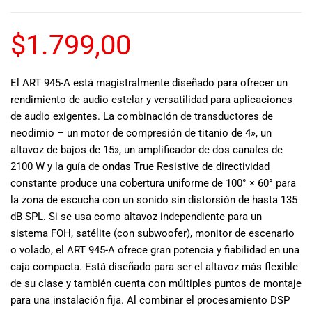
musicales.
Nuestro equipo
$
1.799,00
de expertos en
música está
aquí para
El ART 945-A está magistralmente diseñado para ofrecer un
ayudarte a
rendimiento de audio estelar y versatilidad para aplicaciones
encontrar el
de audio exigentes. La combinación de transductores de
instrumento o
neodimio – un motor de compresión de titanio de 4», un
equipo de
audio
altavoz de bajos de 15», un amplificador de dos canales de
adecuado para
2100 W y la guía de ondas True Resistive de directividad
ti, y ofrecerte el
constante produce una cobertura uniforme de 100° × 60° para
mejor servicio
la zona de escucha con un sonido sin distorsión de hasta 135
al cliente
dB SPL. Si se usa como altavoz independiente para un
posible.
sistema FOH, satélite (con subwoofer), monitor de escenario
Además,
o volado, el ART 945-A ofrece gran potencia y fiabilidad en una
ofrecemos
caja compacta. Está diseñado para ser el altavoz más flexible
precios
de su clase y también cuenta con múltiples puntos de montaje
competitivos y
para una instalación fija. Al combinar el procesamiento DSP
promociones