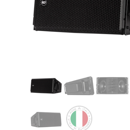
de productos
de las mejores
marcas del
mercado,
desde
guitarras, bajos
y baterías
hasta
amplificadores,
mezcladores y
altavoces.
También
contamos con
una selección
de
instrumentos
de viento,
teclados y
accesorios
para satisfacer