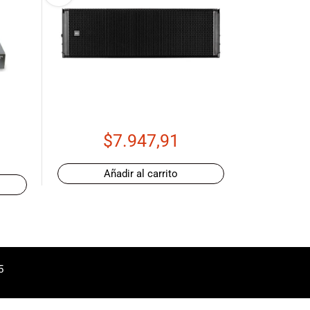
$
7.947,91
Añadir al carrito
5