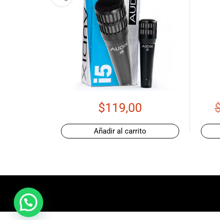
promociones
especiales
para nuestros
clientes. Ven a
visitarnos en
nuestra tienda
física en Quito,
o haz tu
compra en
$
119,00
línea a través
de nuestra
página web y
Añadir al carrito
recibe tu
pedido en la
comodidad de
tu hogar.
¡Descubre el
mundo de la
música con
Import Music