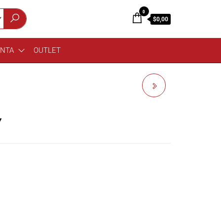
0
$0,00
ENTA
OUTLET
NEUTRIK 203F
CONECTOR XLR DE
Y
PARED