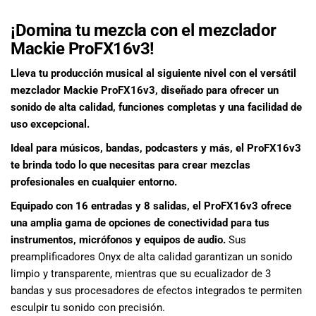
musicales.
Nuestro equipo
¡Domina tu mezcla con el mezclador
de expertos en
Mackie ProFX16v3!
música está
aquí para
Lleva tu producción musical al siguiente nivel con el versátil
ayudarte a
mezclador Mackie ProFX16v3, diseñado para ofrecer un
encontrar el
sonido de alta calidad, funciones completas y una facilidad de
instrumento o
uso excepcional.
equipo de
Ideal para músicos, bandas, podcasters y más, el ProFX16v3
audio
te brinda todo lo que necesitas para crear mezclas
adecuado para
ti, y ofrecerte el
profesionales en cualquier entorno.
mejor servicio
Equipado con 16 entradas y 8 salidas, el ProFX16v3 ofrece
al cliente
una amplia gama de opciones de conectividad para tus
posible.
instrumentos, micrófonos y equipos de audio.
Sus
Además,
preamplificadores Onyx de alta calidad garantizan un sonido
ofrecemos
limpio y transparente, mientras que su ecualizador de 3
precios
competitivos y
bandas y sus procesadores de efectos integrados te permiten
promociones
esculpir tu sonido con precisión.