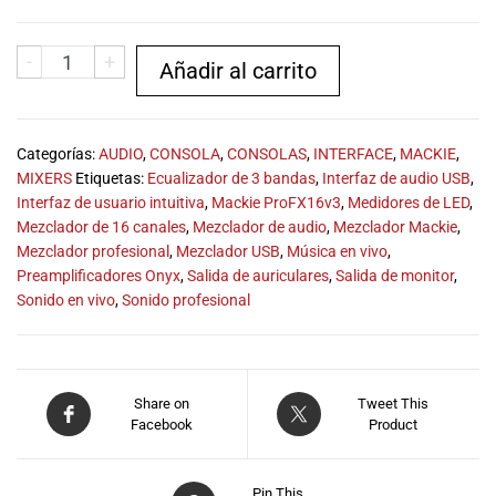
especiales
para nuestros
clientes. Ven a
-
+
Añadir al carrito
visitarnos en
nuestra tienda
física en Quito,
o haz tu
Categorías:
AUDIO
,
CONSOLA
,
CONSOLAS
,
INTERFACE
,
MACKIE
,
compra en
MIXERS
Etiquetas:
Ecualizador de 3 bandas
,
Interfaz de audio USB
,
línea a través
Interfaz de usuario intuitiva
,
Mackie ProFX16v3
,
Medidores de LED
,
de nuestra
Mezclador de 16 canales
,
Mezclador de audio
,
Mezclador Mackie
,
página web y
Mezclador profesional
,
Mezclador USB
,
Música en vivo
,
recibe tu
Preamplificadores Onyx
,
Salida de auriculares
,
Salida de monitor
,
pedido en la
Sonido en vivo
,
Sonido profesional
comodidad de
tu hogar.
¡Descubre el
mundo de la
Share on
Tweet This
música con
Facebook
Product
Import Music
Ecuador!
Pin This