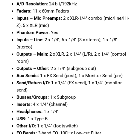
A/D Resolution:
24-bit/192kHz
Faders:
11 x 60mm Faders
Inputs – Mic Preamps:
2 x XLR-1/4″ combo (mic/line/Hi-
Z), 5 x XLR (mic)
Phantom Power:
Yes
Inputs – Line:
2 x 1/4″, 6 x 1/4″ (3 x stereo), 1 x 1/8″
(stereo)
Outputs – Main:
2 x XLR, 2 x 1/4″ (L/R), 2 x 1/4″ (control
room)
Outputs – Other:
2 x 1/4″ (subgroup out)
Aux Sends:
1 x FX Send (post), 1 x Monitor Send (pre)
Send/Return I/O:
1 x 1/4″ (FX send), 1 x 1/4″ (monitor
send)
Busses/Groups:
1 x Subgroup
Inserts:
4 x 1/4″ (channel)
Headphones:
1 x 1/4″
USB:
1 x Type B
Other I/O:
1 x 1/4″ (footswitch)
EQ Bands:
3-band EQ, 100Hz Low-cut Filter