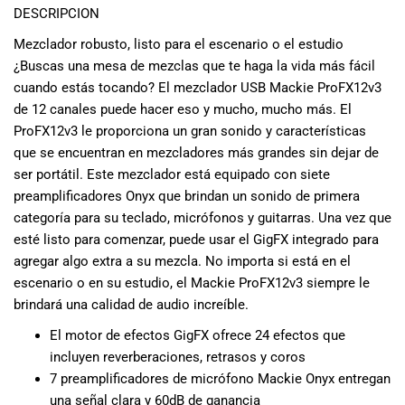
DESCRIPCION
musicales.
Nuestro equipo
Mezclador robusto, listo para el escenario o el estudio
de expertos en
¿Buscas una mesa de mezclas que te haga la vida más fácil
música está
cuando estás tocando? El mezclador USB Mackie ProFX12v3
aquí para
de 12 canales puede hacer eso y mucho, mucho más. El
ayudarte a
ProFX12v3 le proporciona un gran sonido y características
encontrar el
que se encuentran en mezcladores más grandes sin dejar de
instrumento o
equipo de
ser portátil. Este mezclador está equipado con siete
audio
preamplificadores Onyx que brindan un sonido de primera
adecuado para
categoría para su teclado, micrófonos y guitarras. Una vez que
ti, y ofrecerte el
esté listo para comenzar, puede usar el GigFX integrado para
mejor servicio
agregar algo extra a su mezcla. No importa si está en el
al cliente
escenario o en su estudio, el Mackie ProFX12v3 siempre le
posible.
brindará una calidad de audio increíble.
Además,
ofrecemos
El motor de efectos GigFX ofrece 24 efectos que
precios
incluyen reverberaciones, retrasos y coros
competitivos y
7 preamplificadores de micrófono Mackie Onyx entregan
promociones
una señal clara y 60dB de ganancia