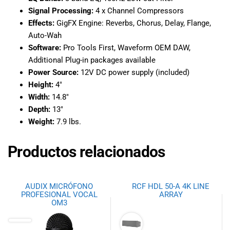
Signal Processing:
4 x Channel Compressors
Effects:
GigFX Engine: Reverbs, Chorus, Delay, Flange,
Auto-Wah
Software:
Pro Tools First, Waveform OEM DAW,
Additional Plug-in packages available
Power Source:
12V DC power supply (included)
Height:
4″
Width:
14.8″
Depth:
13″
Weight:
7.9 lbs.
Productos relacionados
AUDIX MICRÓFONO
RCF HDL 50-A 4K LINE
PROFESIONAL VOCAL
ARRAY
OM3