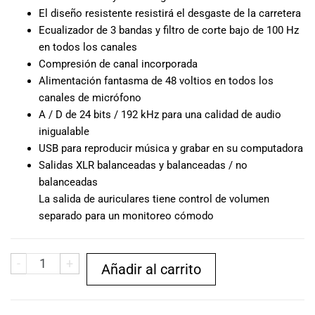
especiales
El diseño resistente resistirá el desgaste de la carretera
para nuestros
Ecualizador de 3 bandas y filtro de corte bajo de 100 Hz
clientes. Ven a
en todos los canales
visitarnos en
Compresión de canal incorporada
nuestra tienda
Alimentación fantasma de 48 voltios en todos los
física en Quito,
canales de micrófono
o haz tu
compra en
A / D de 24 bits / 192 kHz para una calidad de audio
línea a través
inigualable
de nuestra
USB para reproducir música y grabar en su computadora
página web y
Salidas XLR balanceadas y balanceadas / no
recibe tu
balanceadas
pedido en la
La salida de auriculares tiene control de volumen
comodidad de
separado para un monitoreo cómodo
tu hogar.
¡Descubre el
mundo de la
-
+
Añadir al carrito
música con
Import Music
Ecuador!