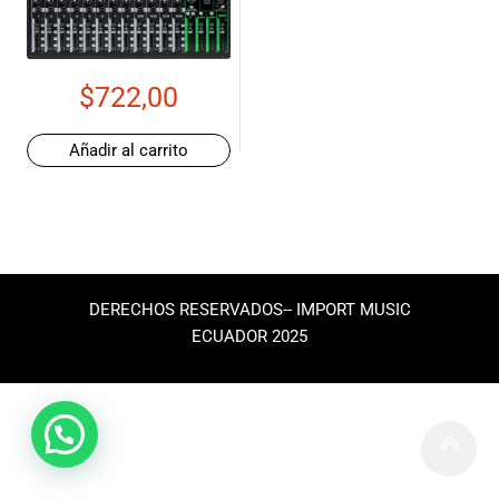
de las mejores
marcas del
mercado,
desde
$
722,00
guitarras, bajos
y baterías
hasta
Añadir al carrito
amplificadores,
mezcladores y
altavoces.
También
contamos con
una selección
DERECHOS RESERVADOS-- IMPORT MUSIC
de
ECUADOR 2025
instrumentos
de viento,
teclados y
accesorios
para satisfacer
todas las
necesidades