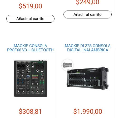
$
249,00
especiales
$
519,00
para nuestros
clientes. Ven a
Añadir al carrito
Añadir al carrito
visitarnos en
nuestra tienda
física en Quito,
o haz tu
compra en
MACKIE CONSOLA
MACKIE DL32S CONSOLA
línea a través
PROFX6 V3 + BLUETOOTH
DIGITAL INALÁMBRICA
de nuestra
página web y
recibe tu
pedido en la
comodidad de
tu hogar.
¡Descubre el
mundo de la
música con
Import Music
$
308,81
$
1.990,00
Ecuador!