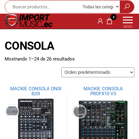
Import
¡Bienvenido a
0
Import Music
Music
MENÚ
Ecuador!
Ecuador
Somos una
CONSOLA
tienda
especializada
en
Mostrando 1–24 de 26 resultados
instrumentos
musicales,
equipo de
audio e
MACKIE CONSOLA ONIX
MACKIE CONSOLA
iluminación
820I
PROFX10 V3
para músicos y
amantes de la
música.
Ofrecemos una
amplia gama
de productos