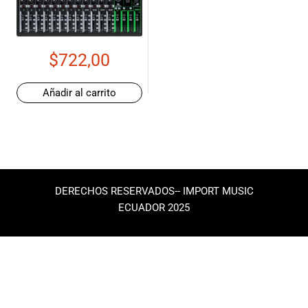
de las mejores
marcas del
mercado,
desde
$
722,00
guitarras, bajos
y baterías
hasta
Añadir al carrito
amplificadores,
mezcladores y
altavoces.
También
contamos con
una selección
DERECHOS RESERVADOS-- IMPORT MUSIC
de
ECUADOR 2025
instrumentos
de viento,
teclados y
accesorios
para satisfacer
todas las
necesidades