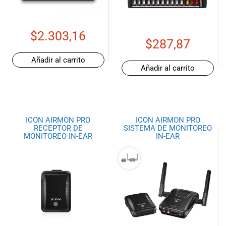
musicales.
Nuestro equipo
de expertos en
$
2.303,16
música está
$
287,87
aquí para
Añadir al carrito
ayudarte a
Añadir al carrito
encontrar el
instrumento o
equipo de
audio
adecuado para
ICON AIRMON PRO
ICON AIRMON PRO
RECEPTOR DE
SISTEMA DE MONITOREO
ti, y ofrecerte el
MONITOREO IN-EAR
IN-EAR
mejor servicio
al cliente
posible.
Además,
ofrecemos
precios
competitivos y
promociones