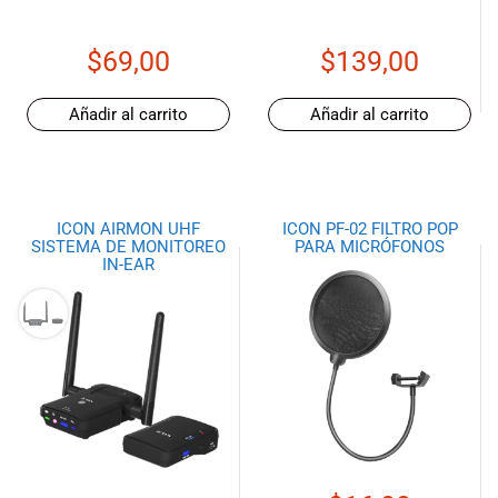
especiales
para nuestros
$
69,00
$
139,00
clientes. Ven a
visitarnos en
nuestra tienda
Añadir al carrito
Añadir al carrito
física en Quito,
o haz tu
compra en
línea a través
de nuestra
ICON AIRMON UHF
ICON PF-02 FILTRO POP
SISTEMA DE MONITOREO
PARA MICRÓFONOS
página web y
IN-EAR
recibe tu
pedido en la
comodidad de
tu hogar.
¡Descubre el
mundo de la
música con
Import Music
Ecuador!