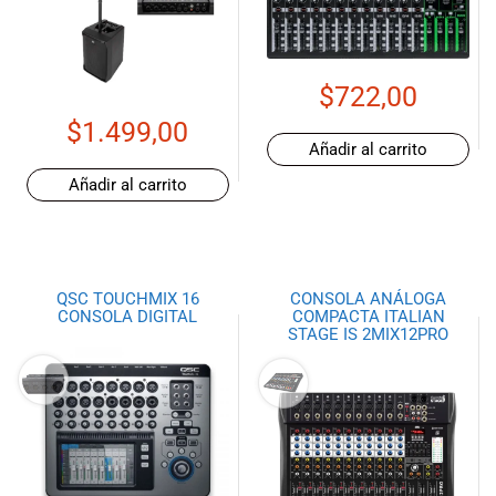
de las mejores
marcas del
mercado,
desde
$
722,00
guitarras, bajos
y baterías
$
1.499,00
hasta
Añadir al carrito
amplificadores,
Añadir al carrito
mezcladores y
altavoces.
También
contamos con
una selección
QSC TOUCHMIX 16
CONSOLA ANÁLOGA
CONSOLA DIGITAL
COMPACTA ITALIAN
de
STAGE IS 2MIX12PRO
instrumentos
de viento,
teclados y
accesorios
para satisfacer
todas las
necesidades