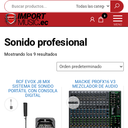
Import
¡Bienvenido a
0
Import Music
Music
MENÚ
Ecuador!
Ecuador
Somos una
Sonido profesional
tienda
especializada
en
Mostrando los 9 resultados
instrumentos
musicales,
equipo de
audio e
RCF EVOX J8 MIX
MACKIE PROFX16 V3
iluminación
SISTEMA DE SONIDO
MEZCLADOR DE AUDIO
para músicos y
PORTÁTIL CON CONSOLA
DIGITAL
amantes de la
música.
Ofrecemos una
amplia gama
de productos