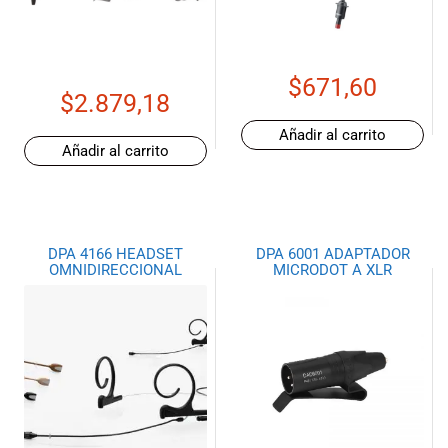
de las mejores
marcas del
mercado,
desde
$
671,60
guitarras, bajos
$
2.879,18
y baterías
hasta
Añadir al carrito
Añadir al carrito
amplificadores,
mezcladores y
altavoces.
También
contamos con
DPA 4166 HEADSET
DPA 6001 ADAPTADOR
una selección
OMNIDIRECCIONAL
MICRODOT A XLR
de
instrumentos
de viento,
teclados y
accesorios
para satisfacer
todas las
necesidades