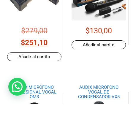
$
279,00
$
130,00
$
251,10
Añadir al carrito
Añadir al carrito
AUDIX MICRÓFONO
AUDIX MICROFONO
PROFESIONAL VOCAL
VOCAL DE
OM3
CONDENSADOR VX5