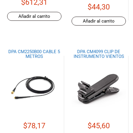
$
612,31
especiales
$
44,30
para nuestros
clientes. Ven a
Añadir al carrito
Añadir al carrito
visitarnos en
nuestra tienda
física en Quito,
o haz tu
compra en
DPA CM2250B00 CABLE 5
DPA CM4099 CLIP DE
línea a través
METROS
INSTRUMENTO VIENTOS
de nuestra
página web y
recibe tu
pedido en la
comodidad de
tu hogar.
¡Descubre el
mundo de la
música con
Import Music
$
78,17
$
45,60
Ecuador!