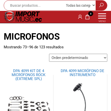
Import
¡Bienvenido a
0
Import Music
Music
MENÚ
Ecuador!
Ecuador
Somos una
MICROFONOS
tienda
especializada
en
Mostrando 73–96 de 123 resultados
instrumentos
musicales,
equipo de
audio e
DPA 4099 KIT DE 4
DPA 4099 MICRÓFONO DE
iluminación
MICRÓFONOS ROCK
INSTRUMENTO
para músicos y
(EXTREME SPL)
amantes de la
música.
Ofrecemos una
amplia gama
de productos