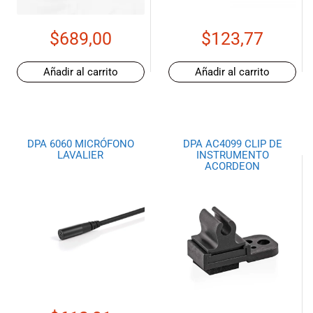
musicales.
Nuestro equipo
$
689,00
$
123,77
de expertos en
música está
aquí para
Añadir al carrito
Añadir al carrito
ayudarte a
encontrar el
instrumento o
equipo de
DPA 6060 MICRÓFONO
DPA AC4099 CLIP DE
audio
LAVALIER
INSTRUMENTO
adecuado para
ACORDEON
ti, y ofrecerte el
mejor servicio
al cliente
posible.
Además,
ofrecemos
precios
competitivos y
promociones