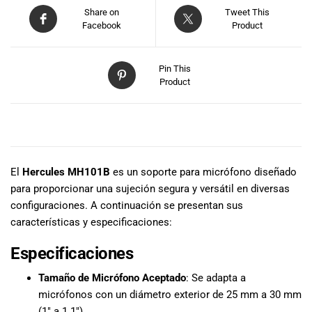
especiales
Share on
Tweet This
para nuestros
Facebook
Product
clientes. Ven a
visitarnos en
nuestra tienda
Pin This
física en Quito,
Product
o haz tu
compra en
línea a través
DESCRIPCIÓN
de nuestra
página web y
El
Hercules MH101B
es un soporte para micrófono diseñado
recibe tu
para proporcionar una sujeción segura y versátil en diversas
pedido en la
comodidad de
configuraciones. A continuación se presentan sus
tu hogar.
características y especificaciones:
¡Descubre el
Especificaciones
mundo de la
música con
Tamaño de Micrófono Aceptado
: Se adapta a
Import Music
micrófonos con un diámetro exterior de 25 mm a 30 mm
Ecuador!
(1″ a 1.1″).