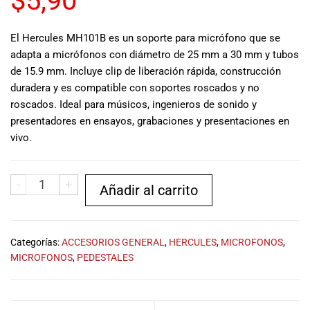
$
5,90
musicales.
Nuestro equipo
El Hercules MH101B es un soporte para micrófono que se
de expertos en
adapta a micrófonos con diámetro de 25 mm a 30 mm y tubos
música está
de 15.9 mm. Incluye clip de liberación rápida, construcción
aquí para
ayudarte a
duradera y es compatible con soportes roscados y no
encontrar el
roscados. Ideal para músicos, ingenieros de sonido y
instrumento o
presentadores en ensayos, grabaciones y presentaciones en
equipo de
vivo.
audio
adecuado para
ti, y ofrecerte el
-
+
Añadir al carrito
mejor servicio
al cliente
posible.
Además,
Categorías:
ACCESORIOS GENERAL
,
HERCULES
,
MICROFONOS
,
ofrecemos
MICROFONOS
,
PEDESTALES
precios
competitivos y
promociones