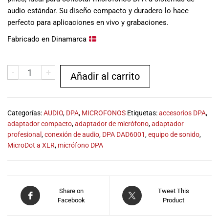
musicales.
audio estándar. Su diseño compacto y duradero lo hace
Nuestro equipo
perfecto para aplicaciones en vivo y grabaciones.
de expertos en
Fabricado en Dinamarca
música está
aquí para
ayudarte a
-
+
encontrar el
Añadir al carrito
instrumento o
equipo de
audio
Categorías:
AUDIO
,
DPA
,
MICROFONOS
Etiquetas:
accesorios DPA
,
adecuado para
adaptador compacto
,
adaptador de micrófono
,
adaptador
ti, y ofrecerte el
profesional
,
conexión de audio
,
DPA DAD6001
,
equipo de sonido
,
mejor servicio
MicroDot a XLR
,
micrófono DPA
al cliente
posible.
Además,
ofrecemos
precios
Share on
Tweet This
Facebook
competitivos y
Product
promociones