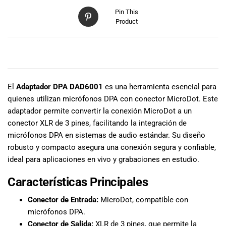
especiales
Pin This
para nuestros
Product
clientes. Ven a
visitarnos en
nuestra tienda
DESCRIPCIÓN
física en Quito,
o haz tu
compra en
El
Adaptador DPA DAD6001
es una herramienta esencial para
línea a través
quienes utilizan micrófonos DPA con conector MicroDot. Este
de nuestra
adaptador permite convertir la conexión MicroDot a un
página web y
conector XLR de 3 pines, facilitando la integración de
recibe tu
micrófonos DPA en sistemas de audio estándar. Su diseño
pedido en la
robusto y compacto asegura una conexión segura y confiable,
comodidad de
tu hogar.
ideal para aplicaciones en vivo y grabaciones en estudio.
¡Descubre el
Características Principales
mundo de la
música con
Conector de Entrada:
MicroDot, compatible con
Import Music
micrófonos DPA.
Ecuador!
Conector de Salida:
XLR de 3 pines, que permite la