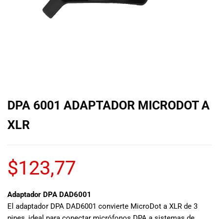
de las mejores
marcas del
mercado,
desde
guitarras, bajos
y baterías
hasta
amplificadores,
mezcladores y
altavoces.
DPA 6001 ADAPTADOR MICRODOT A
También
contamos con
XLR
una selección
de
instrumentos
$
123,77
de viento,
teclados y
accesorios
para satisfacer
Adaptador DPA DAD6001
todas las
El adaptador DPA DAD6001 convierte MicroDot a XLR de 3
necesidades
pines, ideal para conectar micrófonos DPA a sistemas de