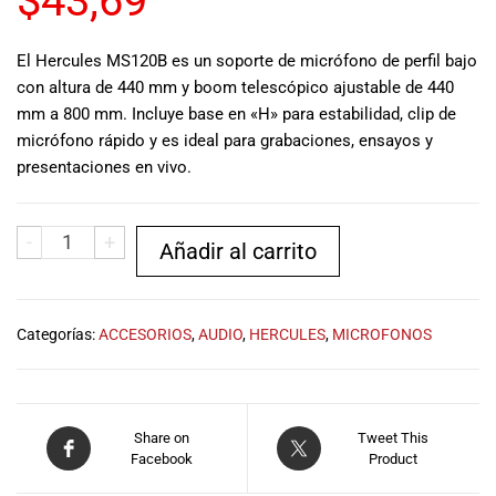
$
43,69
musicales.
Nuestro equipo
El Hercules MS120B es un soporte de micrófono de perfil bajo
de expertos en
con altura de 440 mm y boom telescópico ajustable de 440
música está
mm a 800 mm. Incluye base en «H» para estabilidad, clip de
aquí para
ayudarte a
micrófono rápido y es ideal para grabaciones, ensayos y
encontrar el
presentaciones en vivo.
instrumento o
equipo de
audio
-
+
Añadir al carrito
adecuado para
ti, y ofrecerte el
mejor servicio
al cliente
Categorías:
ACCESORIOS
,
AUDIO
,
HERCULES
,
MICROFONOS
posible.
Además,
ofrecemos
precios
Share on
Tweet This
competitivos y
Facebook
Product
promociones