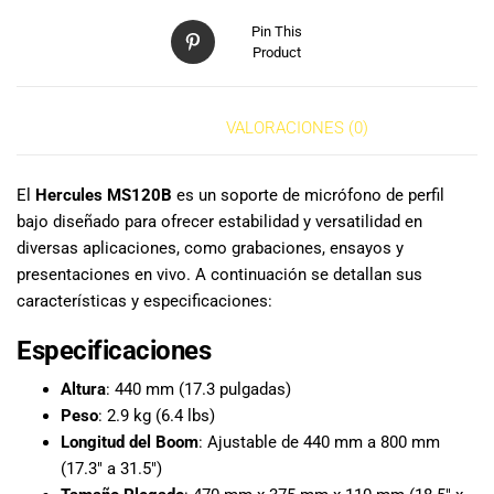
especiales
para nuestros
Pin This
Product
clientes. Ven a
visitarnos en
nuestra tienda
DESCRIPCIÓN
VALORACIONES (0)
física en Quito,
o haz tu
compra en
El
Hercules MS120B
es un soporte de micrófono de perfil
línea a través
bajo diseñado para ofrecer estabilidad y versatilidad en
de nuestra
diversas aplicaciones, como grabaciones, ensayos y
página web y
presentaciones en vivo. A continuación se detallan sus
recibe tu
pedido en la
características y especificaciones:
comodidad de
Especificaciones
tu hogar.
¡Descubre el
Altura
: 440 mm (17.3 pulgadas)
mundo de la
Peso
: 2.9 kg (6.4 lbs)
música con
Longitud del Boom
: Ajustable de 440 mm a 800 mm
Import Music
(17.3″ a 31.5″)
Ecuador!