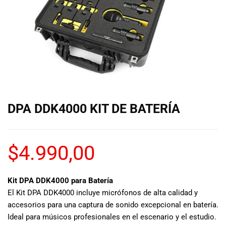
de las mejores
marcas del
mercado,
desde
guitarras, bajos
y baterías
hasta
amplificadores,
mezcladores y
altavoces.
DPA DDK4000 KIT DE BATERÍA
También
contamos con
una selección
de
$
4.990,00
instrumentos
de viento,
teclados y
Kit DPA DDK4000 para Batería
accesorios
El Kit DPA DDK4000 incluye micrófonos de alta calidad y
para satisfacer
accesorios para una captura de sonido excepcional en batería.
todas las
Ideal para músicos profesionales en el escenario y el estudio.
necesidades