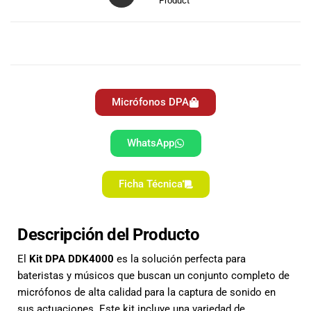
Product
especiales
para nuestros
clientes. Ven a
DESCRIPCIÓN
visitarnos en
nuestra tienda
física en Quito,
o haz tu
Micrófonos DPA
compra en
línea a través
de nuestra
WhatsApp
página web y
recibe tu
Ficha Técnica
pedido en la
comodidad de
tu hogar.
Descripción del Producto
¡Descubre el
mundo de la
El
Kit DPA DDK4000
es la solución perfecta para
música con
bateristas y músicos que buscan un conjunto completo de
Import Music
micrófonos de alta calidad para la captura de sonido en
Ecuador!
sus actuaciones. Este kit incluye una variedad de