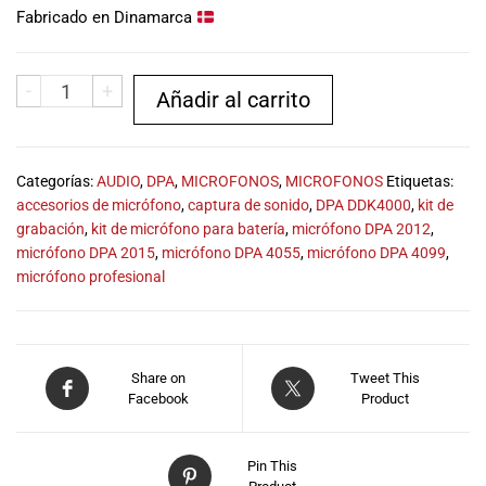
musicales.
Fabricado en Dinamarca
Nuestro equipo
de expertos en
música está
-
+
Añadir al carrito
aquí para
ayudarte a
encontrar el
Categorías:
AUDIO
,
DPA
,
MICROFONOS
,
MICROFONOS
Etiquetas:
instrumento o
accesorios de micrófono
,
captura de sonido
,
DPA DDK4000
,
kit de
equipo de
grabación
,
kit de micrófono para batería
,
micrófono DPA 2012
,
audio
micrófono DPA 2015
,
micrófono DPA 4055
,
micrófono DPA 4099
,
adecuado para
micrófono profesional
ti, y ofrecerte el
mejor servicio
al cliente
posible.
Además,
Share on
Tweet This
ofrecemos
Facebook
Product
precios
competitivos y
Pin This
promociones