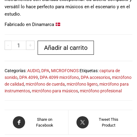
musicales.
versátil lo hace perfecto para músicos en el escenario y en el
Nuestro equipo
estudio.
de expertos en
Fabricado en Dinamarca
música está
aquí para
ayudarte a
-
+
encontrar el
Añadir al carrito
instrumento o
equipo de
audio
Categorías:
AUDIO
,
DPA
,
MICROFONOS
Etiquetas:
captura de
adecuado para
sonido
,
DPA 4099
,
DPA 4099 micrófono
,
DPA accesorios
,
micrófono
ti, y ofrecerte el
de calidad
,
micrófono de cuerda
,
micrófono ligero
,
micrófono para
mejor servicio
instrumentos
,
micrófono para músicos
,
micrófono profesional
al cliente
posible.
Además,
ofrecemos
precios
Share on
Tweet This
Facebook
competitivos y
Product
promociones