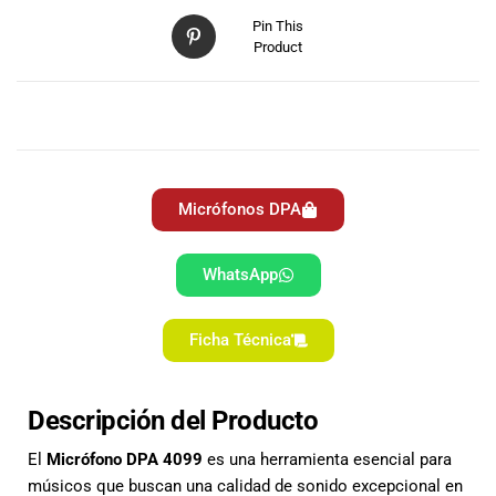
especiales
Pin This
para nuestros
Product
clientes. Ven a
visitarnos en
nuestra tienda
DESCRIPCIÓN
física en Quito,
o haz tu
compra en
línea a través
Micrófonos DPA
de nuestra
página web y
WhatsApp
recibe tu
pedido en la
comodidad de
Ficha Técnica
tu hogar.
¡Descubre el
mundo de la
Descripción del Producto
música con
Import Music
El
Micrófono DPA 4099
es una herramienta esencial para
Ecuador!
músicos que buscan una calidad de sonido excepcional en