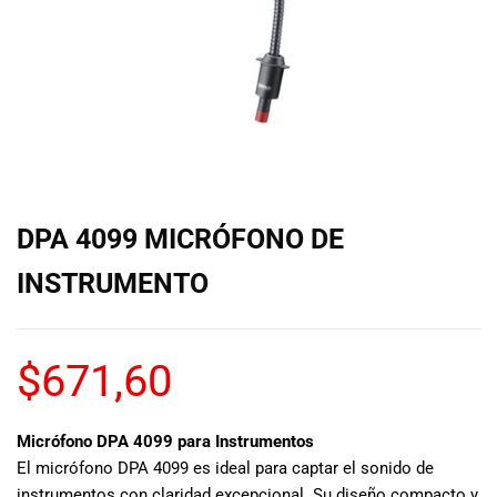
de las mejores
marcas del
mercado,
desde
guitarras, bajos
y baterías
hasta
amplificadores,
mezcladores y
altavoces.
DPA 4099 MICRÓFONO DE
También
contamos con
INSTRUMENTO
una selección
de
instrumentos
$
671,60
de viento,
teclados y
accesorios
para satisfacer
Micrófono DPA 4099 para Instrumentos
todas las
El micrófono DPA 4099 es ideal para captar el sonido de
necesidades
instrumentos con claridad excepcional. Su diseño compacto y