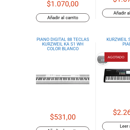
$
1.070,00
Ecuador!
Añadir al
Añadir al carrito
PIANO DIGITAL 88 TECLAS
KURZWEIL 
KURZWEIL KA S1 WH
PI
COLOR BLANCO
AGOTADO
$
2.2
$
531,00
Leer