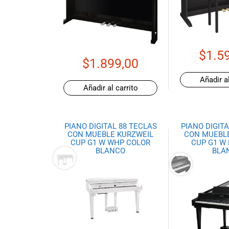
de productos
de las mejores
marcas del
mercado,
desde
$
1.5
$
1.899,00
guitarras, bajos
y baterías
Añadir al
hasta
Añadir al carrito
amplificadores,
mezcladores y
altavoces.
PIANO DIGITAL 88 TECLAS
PIANO DIGITA
También
CON MUEBLE KURZWEIL
CON MUEBL
contamos con
CUP G1 W WHP COLOR
CUP G1 W
BLANCO
BLA
una selección
de
instrumentos
de viento,
teclados y
accesorios
para satisfacer