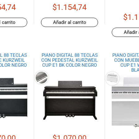
54,74
$
1.154,74
$
1.1
 carrito
Añadir al carrito
Añadir 
L 88 TECLAS
PIANO DIGITAL 88 TECLAS
PIANO DIGI
E KURZWEIL
CON PEDESTAL KURZWEIL
CON MUEBL
COLOR NEGRO
CUP E1 BK COLOR NEGRO
CUP E1 
BL
70,00
$
1.070,00