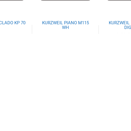
CLADO KP 70
KURZWEIL PIANO M115
KURZWEIL 
WH
DI
6,64
$
1.174,26
$
1.1
 carrito
Añadir al carrito
Añadir 