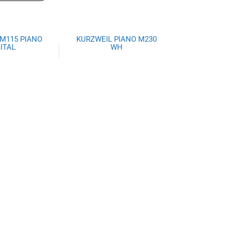
M115 PIANO
KURZWEIL PIANO M230
GITAL
WH
74,26
$
1.443,07
al carrito
Añadir al carrito