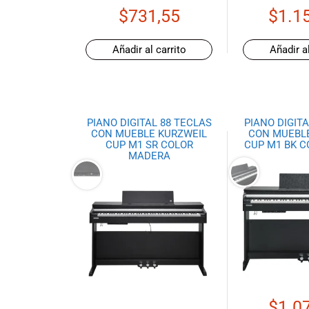
promociones
$
731,55
$
1.1
especiales
para nuestros
Añadir al carrito
Añadir al
clientes. Ven a
visitarnos en
nuestra tienda
física en Quito,
o haz tu
PIANO DIGITAL 88 TECLAS
PIANO DIGITA
compra en
CON MUEBLE KURZWEIL
CON MUEBL
CUP M1 SR COLOR
CUP M1 BK 
línea a través
MADERA
de nuestra
página web y
recibe tu
pedido en la
comodidad de
tu hogar.
¡Descubre el
mundo de la
música con
Import Music
$
1.0