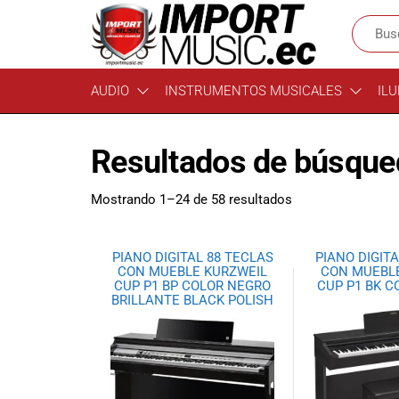
Import
¡Bienvenido a
AUDIO
INSTRUMENTOS MUSICALES
ILU
Import Music
Music
Ecuador!
Ecuador
Somos una
Resultados de búsqued
tienda
especializada
en
Mostrando 1–24 de 58 resultados
instrumentos
musicales,
equipo de
PIANO DIGITAL 88 TECLAS
PIANO DIGITA
audio e
CON MUEBLE KURZWEIL
CON MUEBL
CUP P1 BP COLOR NEGRO
CUP P1 BK 
iluminación
BRILLANTE BLACK POLISH
para músicos y
amantes de la
música.
Ofrecemos una
amplia gama