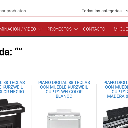
MINACIÓN / VIDEO
PROYECTOS
CONTACTO
MI CU
a: “”
L 88 TECLAS
PIANO DIGITAL 88 TECLAS
PIANO DIGI
E KURZWEIL
CON MUEBLE KURZWEIL
CON MUEBL
COLOR NEGRO
CUP P1 WH COLOR
CUP P1 
BLANCO
MADERA (