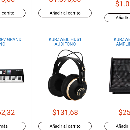
$
1.0
 carrito
Añadir al carrito
Añadir 
SP7 GRAND
KURZWEIL HDS1
KURZWE
ANO
AUDIFONO
AMPLI
62,32
$
131,68
$
25
 más
Añadir al carrito
Añadir 