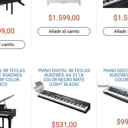
$
1.599,00
$
1.5
99,00
Añadir al carrito
Añadir 
 carrito
L 88 TECLAS
PIANO DIGITAL 88 TECLAS
PIANO DIGI
E KURZWEIL
KURZWEIL KA S1 LB
KURZWEIL
 BP COLOR
COLOR NEGRO MATE
COLOR
NCO
(LIGHT BLACK)
$
99
$
531,00