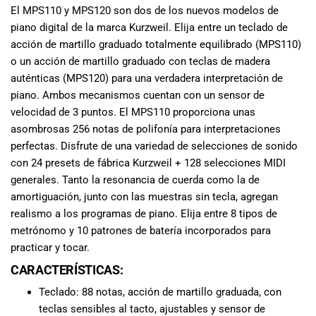
El MPS110 y MPS120 son dos de los nuevos modelos de
musicales.
Nuestro equipo
piano digital de la marca Kurzweil. Elija entre un teclado de
de expertos en
acción de martillo graduado totalmente equilibrado (MPS110)
música está
o un acción de martillo graduado con teclas de madera
aquí para
auténticas (MPS120) para una verdadera interpretación de
ayudarte a
piano. Ambos mecanismos cuentan con un sensor de
encontrar el
velocidad de 3 puntos. El MPS110 proporciona unas
instrumento o
asombrosas 256 notas de polifonía para interpretaciones
equipo de
perfectas. Disfrute de una variedad de selecciones de sonido
audio
con 24 presets de fábrica Kurzweil + 128 selecciones MIDI
adecuado para
generales. Tanto la resonancia de cuerda como la de
ti, y ofrecerte el
amortiguación, junto con las muestras sin tecla, agregan
mejor servicio
al cliente
realismo a los programas de piano. Elija entre 8 tipos de
posible.
metrónomo y 10 patrones de batería incorporados para
Además,
practicar y tocar.
ofrecemos
CARACTERÍSTICAS:
precios
competitivos y
Teclado: 88 notas, acción de martillo graduada, con
promociones
teclas sensibles al tacto, ajustables y sensor de