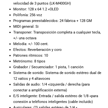
especiales
velocidad de 3 puntos (LK-M400GH)
para nuestros
Monitor: 128 x 64 1.2 «OLED
clientes. Ven a
Polifonía: 256 voz
visitarnos en
Programas preestablecidos: 24 fábrica + 128 GM
nuestra tienda
MIDI general: Si
física en Quito,
Transponer: Transposición completa a cualquier tecla,
o haz tu
+/- una octava
compra en
Melodía: +/- 100 cent.
línea a través
de nuestra
Efectos: Reverberación y coro
página web y
Patrones rítmicos: 10
recibe tu
Metrónomo: 8 tipos
pedido en la
Grabador / Secuenciador: 1 pista, 1 canción
comodidad de
Sistema de sonido: Sistema de sonido estéreo dual de
tu hogar.
12 vatios y 4 altavoces
¡Descubre el
Salidas de audio: 1/4 «izquierda / derecha (para
mundo de la
conectar a amplificación externa)
música con
E/S inteligente: Entrada / salida estéreo de 1/8 «para
Import Music
conexión a teléfonos inteligentes (cable incluido)
Ecuador!
Auriculares: (2) salidas estéreo de 1/4 «