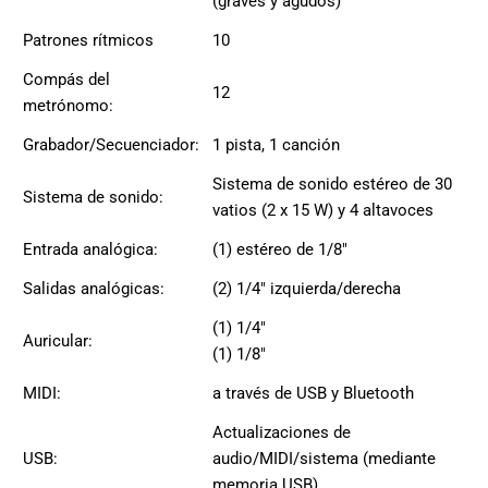
(graves y agudos)
especiales
para nuestros
Patrones rítmicos
10
clientes. Ven a
visitarnos en
Compás del
12
nuestra tienda
metrónomo:
física en Quito,
Grabador/Secuenciador:
1 pista, 1 canción
o haz tu
compra en
Sistema de sonido estéreo de 30
Sistema de sonido:
línea a través
vatios (2 x 15 W) y 4 altavoces
de nuestra
página web y
Entrada analógica:
(1) estéreo de 1/8″
recibe tu
Salidas analógicas:
(2) 1/4″ izquierda/derecha
pedido en la
comodidad de
(1) 1/4″
Auricular:
tu hogar.
(1) 1/8″
¡Descubre el
mundo de la
MIDI:
a través de USB y Bluetooth
música con
Actualizaciones de
Import Music
USB:
audio/MIDI/sistema (mediante
Ecuador!
memoria USB)