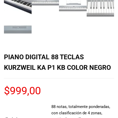
de las mejores
marcas del
mercado,
desde
guitarras, bajos
y baterías
hasta
amplificadores,
mezcladores y
altavoces.
PIANO DIGITAL 88 TECLAS
También
contamos con
KURZWEIL KA P1 KB COLOR NEGRO
una selección
de
instrumentos
$
999,00
de viento,
teclados y
accesorios
para satisfacer
88 notas, totalmente ponderadas,
todas las
con clasificación de 4 zonas,
necesidades