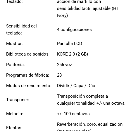
Teclado:
acción de martillo con
musicales.
sensibilidad táctil ajustable (H1
Nuestro equipo
Ivory)
de expertos en
música está
Sensibilidad del
4 configuraciones
aquí para
teclado:
ayudarte a
encontrar el
Mostrar:
Pantalla LCD
instrumento o
Biblioteca de sonidos
KORE 2.0 (2 GB)
equipo de
audio
Polifonía:
256 voz
adecuado para
ti, y ofrecerte el
Programas de fábrica:
28
mejor servicio
Modos de rendimiento:
Dividir / Capa / Dúo
al cliente
posible.
Transposición completa a
Transponer:
Además,
cualquier tonalidad, +/- una octava
ofrecemos
precios
Melodía:
+/- 100 centavos
competitivos y
Reverberación, coro, ecualización
promociones
Efectos: