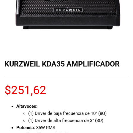
de las mejores
marcas del
mercado,
desde
guitarras, bajos
y baterías
hasta
amplificadores,
mezcladores y
altavoces.
KURZWEIL KDA35 AMPLIFICADOR
También
contamos con
una selección
de
$
251,62
instrumentos
de viento,
teclados y
Altavoces:
accesorios
(1) Driver de baja frecuencia de 10″ (8Ω)
para satisfacer
(1) Driver de alta frecuencia de 3″ (3Ω)
todas las
Potencia:
35W RMS
necesidades