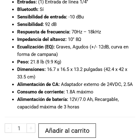
Entradas:
(1) Entrada de línea 1/4″
musicales.
Bluetooth:
Sí
Nuestro equipo
Sensibilidad de entrada:
-10 dBu
de expertos en
Sensibilidad:
92 dB
música está
Respuesta de frecuencia:
70Hz – 18kHz
aquí para
ayudarte a
Impedancia del altavoz:
10″ 8Ω
encontrar el
Ecualización (EQ):
Graves, Agudos (+/- 12dB, curva en
instrumento o
forma de campana)
equipo de
Peso:
21.8 lb (9.9 Kg)
audio
Dimensiones:
16.7 x 16.5 x 13.2 pulgadas (42.4 x 42 x
adecuado para
33.5 cm)
ti, y ofrecerte el
Alimentación de CA:
Adaptador externo de 24VDC, 2.5A
mejor servicio
Consumo de corriente:
1.8A máximo
al cliente
Alimentación de batería:
12V/7.0 Ah, Recargable,
posible.
capacidad máxima de 3 horas
Además,
ofrecemos
precios
-
+
competitivos y
Añadir al carrito
promociones