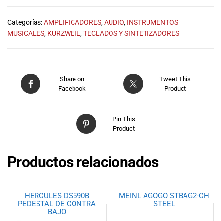
especiales
para nuestros
Categorías:
AMPLIFICADORES
,
AUDIO
,
INSTRUMENTOS
clientes. Ven a
MUSICALES
,
KURZWEIL
,
TECLADOS Y SINTETIZADORES
visitarnos en
nuestra tienda
física en Quito,
o haz tu
compra en
Share on
Tweet This
Facebook
Product
línea a través
de nuestra
página web y
Pin This
recibe tu
Product
pedido en la
comodidad de
tu hogar.
Productos relacionados
¡Descubre el
mundo de la
música con
HERCULES DS590B
MEINL AGOGO STBAG2-CH
Import Music
PEDESTAL DE CONTRA
STEEL
Ecuador!
BAJO