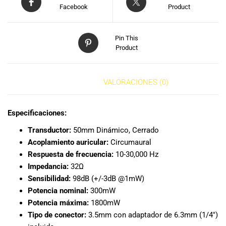
especiales
Facebook
Product
para nuestros
clientes. Ven a
visitarnos en
Pin This
nuestra tienda
Product
física en Quito,
o haz tu
compra en
DESCRIPCIÓN
VALORACIONES (0)
línea a través
de nuestra
Especificaciones:
página web y
recibe tu
Transductor:
50mm Dinámico, Cerrado
pedido en la
Acoplamiento auricular:
Circumaural
comodidad de
Respuesta de frecuencia:
10-30,000 Hz
tu hogar.
Impedancia:
32Ω
¡Descubre el
Sensibilidad:
98dB (+/-3dB @1mW)
mundo de la
Potencia nominal:
300mW
música con
Potencia máxima:
1800mW
Import Music
Ecuador!
Tipo de conector:
3.5mm con adaptador de 6.3mm (1/4″)