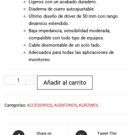
Ligeros con un acabado duradero.
musicales.
Diadema de cuero autoajustable.
Nuestro equipo
Último diseño de driver de 50 mm con rango
de expertos en
dinámico extendido.
música está
Baja impedancia, sensibilidad moderada,
aquí para
ayudarte a
compatible con todo tipo de equipos.
encontrar el
Cable desmontable de un solo lado.
instrumento o
Adecuados para todas las aplicaciones de
equipo de
monitoreo.
audio
adecuado para
ti, y ofrecerte el
-
+
Añadir al carrito
mejor servicio
al cliente
posible.
Además,
Categorías:
ACCESORIOS
,
AUDIFONOS
,
KURZWEIL
ofrecemos
precios
competitivos y
promociones
Share on
Tweet This