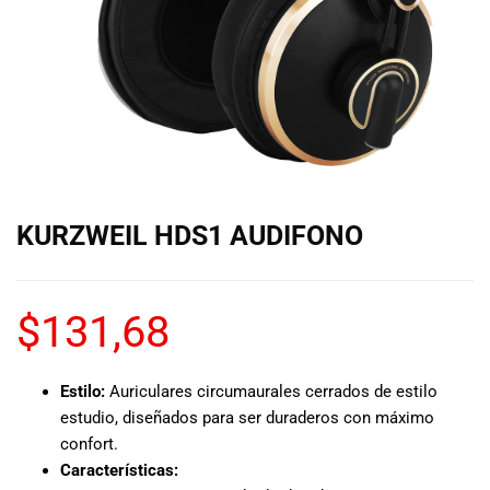
de las mejores
marcas del
mercado,
desde
guitarras, bajos
y baterías
hasta
amplificadores,
mezcladores y
altavoces.
KURZWEIL HDS1 AUDIFONO
También
contamos con
una selección
de
$
131,68
instrumentos
de viento,
teclados y
Estilo:
Auriculares circumaurales cerrados de estilo
accesorios
estudio, diseñados para ser duraderos con máximo
para satisfacer
confort.
todas las
Características:
necesidades