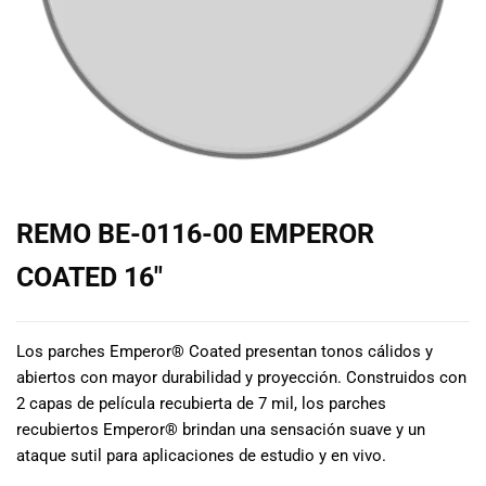
de las mejores
marcas del
mercado,
desde
guitarras, bajos
y baterías
hasta
amplificadores,
mezcladores y
altavoces.
REMO BE-0116-00 EMPEROR
También
contamos con
COATED 16″
una selección
de
instrumentos
Los parches Emperor® Coated presentan tonos cálidos y
de viento,
abiertos con mayor durabilidad y proyección. Construidos con
teclados y
2 capas de película recubierta de 7 mil, los parches
accesorios
recubiertos Emperor® brindan una sensación suave y un
para satisfacer
todas las
ataque sutil para aplicaciones de estudio y en vivo.
necesidades