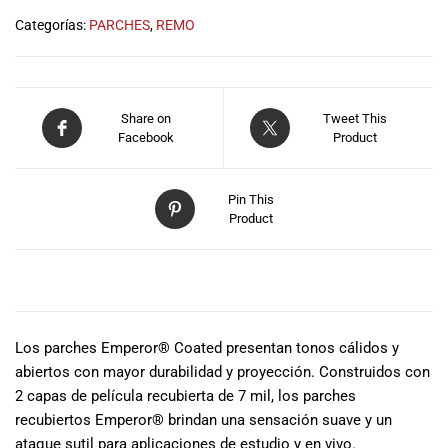
musicales.
Categorías:
PARCHES
,
REMO
Nuestro equipo
de expertos en
música está
aquí para
Share on
Tweet This
ayudarte a
Facebook
Product
encontrar el
instrumento o
equipo de
Pin This
audio
Product
adecuado para
ti, y ofrecerte el
mejor servicio
DESCRIPCIÓN
al cliente
posible.
Además,
Los parches Emperor® Coated presentan tonos cálidos y
ofrecemos
abiertos con mayor durabilidad y proyección. Construidos con
precios
2 capas de película recubierta de 7 mil, los parches
competitivos y
recubiertos Emperor® brindan una sensación suave y un
promociones
ataque sutil para aplicaciones de estudio y en vivo.