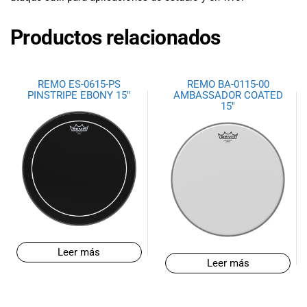
especiales
para nuestros
Productos relacionados
clientes. Ven a
visitarnos en
nuestra tienda
física en Quito,
REMO ES-0615-PS
REMO BA-0115-00
PINSTRIPE EBONY 15″
AMBASSADOR COATED
o haz tu
15″
compra en
línea a través
de nuestra
página web y
recibe tu
pedido en la
comodidad de
tu hogar.
¡Descubre el
mundo de la
Leer más
música con
Leer más
Import Music
Ecuador!