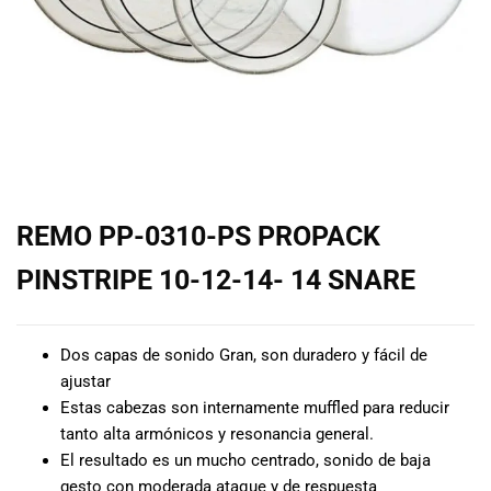
de las mejores
marcas del
mercado,
desde
guitarras, bajos
y baterías
hasta
amplificadores,
mezcladores y
altavoces.
REMO PP-0310-PS PROPACK
También
contamos con
PINSTRIPE 10-12-14- 14 SNARE
una selección
de
instrumentos
Dos capas de sonido Gran, son duradero y fácil de
de viento,
ajustar
teclados y
Estas cabezas son internamente muffled para reducir
accesorios
tanto alta armónicos y resonancia general.
para satisfacer
todas las
El resultado es un mucho centrado, sonido de baja
necesidades
gesto con moderada ataque y de respuesta