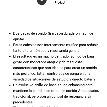
especiales
Product
para nuestros
clientes. Ven a
visitarnos en
DESCRIPCIÓN
nuestra tienda
física en Quito,
o haz tu
Dos capas de sonido Gran, son duradero y fácil de
compra en
ajustar
línea a través
Estas cabezas son internamente muffled para reducir
de nuestra
tanto alta armónicos y resonancia general.
página web y
El resultado es un mucho centrado, sonido de baja
recibe tu
gesto con moderada ataque y de respuesta
pedido en la
características que son ideales para crear un sonido
comodidad de
más profundo, fatter, controlada de carga en una
tu hogar.
variedad de situaciones de estudio y directo batería
¡Descubre el
Un exclusivo anillo de base sound-enhancing cero
mundo de la
mantiene la claridad de tonos de sonido Ambassador,
música con
Import Music
tradicional, pero con un control de resonancia sin
Ecuador!
precedentes