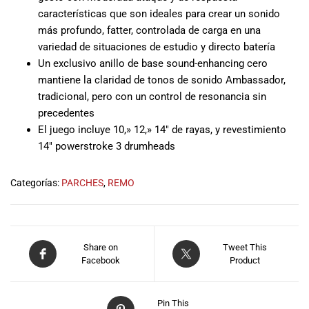
musicales.
características que son ideales para crear un sonido
Nuestro equipo
más profundo, fatter, controlada de carga en una
de expertos en
variedad de situaciones de estudio y directo batería
música está
Un exclusivo anillo de base sound-enhancing cero
aquí para
mantiene la claridad de tonos de sonido Ambassador,
ayudarte a
tradicional, pero con un control de resonancia sin
encontrar el
precedentes
instrumento o
El juego incluye 10,» 12,» 14″ de rayas, y revestimiento
equipo de
14″ powerstroke 3 drumheads
audio
adecuado para
ti, y ofrecerte el
Categorías:
PARCHES
,
REMO
mejor servicio
al cliente
posible.
Además,
Share on
Tweet This
ofrecemos
Facebook
Product
precios
competitivos y
promociones
Pin This