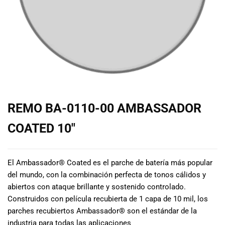
de las mejores
marcas del
mercado,
desde
guitarras, bajos
y baterías
hasta
amplificadores,
mezcladores y
altavoces.
REMO BA-0110-00 AMBASSADOR
También
contamos con
COATED 10″
una selección
de
instrumentos
El Ambassador® Coated es el parche de batería más popular
de viento,
del mundo, con la combinación perfecta de tonos cálidos y
teclados y
abiertos con ataque brillante y sostenido controlado.
accesorios
Construidos con película recubierta de 1 capa de 10 mil, los
para satisfacer
todas las
parches recubiertos Ambassador® son el estándar de la
necesidades
industria para todas las aplicaciones