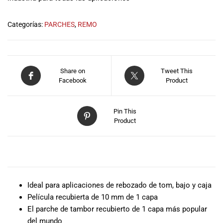
musicales.
Nuestro equipo
Categorías:
PARCHES
,
REMO
de expertos en
música está
aquí para
ayudarte a
Share on
Tweet This
encontrar el
Facebook
Product
instrumento o
equipo de
audio
Pin This
adecuado para
Product
ti, y ofrecerte el
mejor servicio
al cliente
DESCRIPCIÓN
posible.
Además,
ofrecemos
Ideal para aplicaciones de rebozado de tom, bajo y caja
precios
Película recubierta de 10 mm de 1 capa
competitivos y
El parche de tambor recubierto de 1 capa más popular
promociones
del mundo