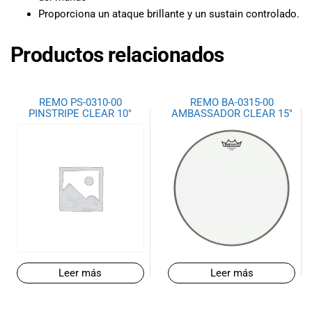
especiales
Proporciona un ataque brillante y un sustain controlado.
para nuestros
clientes. Ven a
Productos relacionados
visitarnos en
nuestra tienda
física en Quito,
o haz tu
REMO PS-0310-00
REMO BA-0315-00
compra en
PINSTRIPE CLEAR 10″
AMBASSADOR CLEAR 15″
línea a través
de nuestra
página web y
recibe tu
pedido en la
comodidad de
tu hogar.
¡Descubre el
mundo de la
música con
Leer más
Leer más
Import Music
Ecuador!