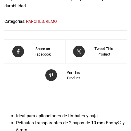
musicales.
durabilidad.
Nuestro equipo
de expertos en
Categorías:
PARCHES
,
REMO
música está
aquí para
ayudarte a
encontrar el
Share on
Tweet This
instrumento o
Facebook
Product
equipo de
audio
adecuado para
Pin This
ti, y ofrecerte el
Product
mejor servicio
al cliente
posible.
DESCRIPCIÓN
Además,
ofrecemos
precios
Ideal para aplicaciones de timbales y caja
competitivos y
Películas transparentes de 2 capas de 10 mm Ebony® y
promociones
5 mm