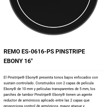
de las mejores
marcas del
mercado,
desde
guitarras, bajos
y baterías
hasta
amplificadores,
mezcladores y
altavoces.
REMO ES-0616-PS PINSTRIPE
También
contamos con
EBONY 16″
una selección
de
instrumentos
El Pinstripe® Ebony® presenta tonos bajos enfocados con
de viento,
sustain controlado. Construidos con 2 capas de película
teclados y
Ebony® de 10 mm y películas transparentes de 5 mm, los
accesorios
parches de tambor Pinstripe® Ebony® tienen un agente
para satisfacer
todas las
reductor de armónicos aplicado entre las 2 capas que
necesidades
proporciona control de armónicos, mayor ataque y