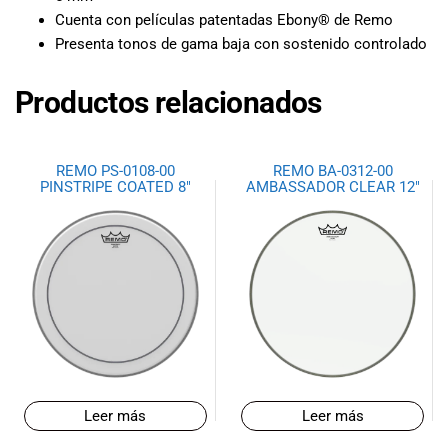
especiales
Cuenta con películas patentadas Ebony® de Remo
para nuestros
Presenta tonos de gama baja con sostenido controlado
clientes. Ven a
visitarnos en
Productos relacionados
nuestra tienda
física en Quito,
o haz tu
compra en
REMO PS-0108-00
REMO BA-0312-00
línea a través
PINSTRIPE COATED 8″
AMBASSADOR CLEAR 12″
de nuestra
página web y
recibe tu
pedido en la
comodidad de
tu hogar.
¡Descubre el
mundo de la
música con
Import Music
Leer más
Leer más
Ecuador!