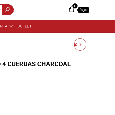
0
$0,00
ENTA
OUTLET
ESP LTD B-204 SM BAJO
4 CUERDAS MAPLE
O 4 CUERDAS CHARCOAL