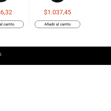
6,32
$
1.037,45
al carrito
Añadir al carrito
5