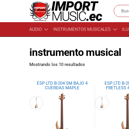
Import
¡Bienvenido a
AUDIO
INSTRUMENTOS MUSICALES
ILU
Import Music
Music
Ecuador!
Ecuador
Somos una
instrumento musical
tienda
especializada
en
Mostrando los 10 resultados
instrumentos
musicales,
equipo de
ESP LTD B-204 SM BAJO 4
ESP LTD B-2
audio e
CUERDAS MAPLE
FRETLESS 
iluminación
para músicos y
amantes de la
música.
Ofrecemos una
amplia gama