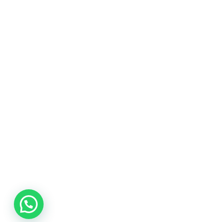
promociones
especiales
para nuestros
clientes. Ven a
visitarnos en
nuestra tienda
física en Quito,
o haz tu
compra en
línea a través
de nuestra
página web y
recibe tu
pedido en la
comodidad de
tu hogar.
¡Descubre el
mundo de la
música con
Import Music