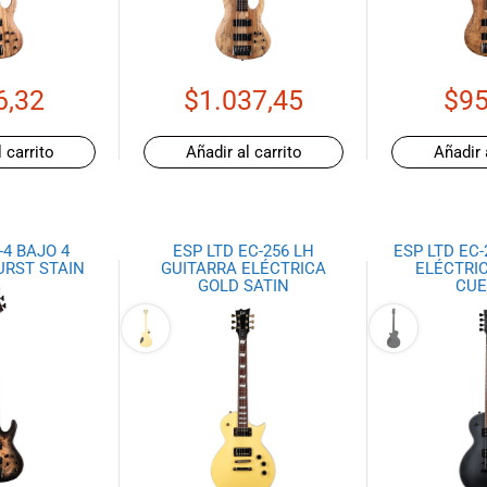
6,32
$
1.037,45
$
95
 carrito
Añadir al carrito
Añadir 
-4 BAJO 4
ESP LTD EC-256 LH
ESP LTD EC
URST STAIN
GUITARRA ELÉCTRICA
ELÉCTRIC
GOLD SATIN
CUE