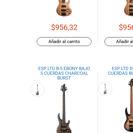
de productos
de las mejores
marcas del
mercado,
$
956,32
$
95
desde
guitarras, bajos
Añadir al carrito
Añadir al
y baterías
hasta
amplificadores,
mezcladores y
ESP LTD B-5 EBONY BAJO
ESP LTD D
altavoces.
5 CUERDAS CHARCOAL
CUERDAS B
También
BURST
contamos con
una selección
de
instrumentos
de viento,
teclados y
accesorios
para satisfacer