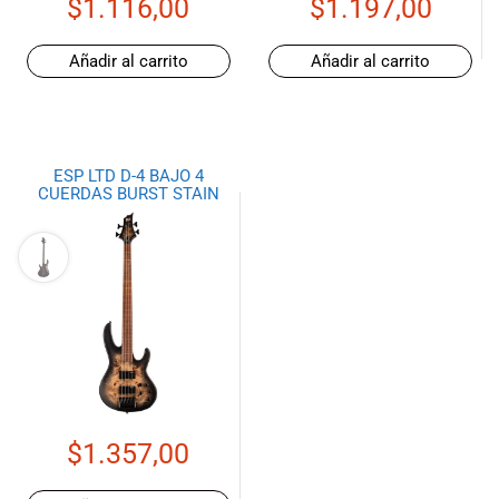
$
1.116,00
$
1.197,00
especiales
para nuestros
clientes. Ven a
Añadir al carrito
Añadir al carrito
visitarnos en
nuestra tienda
física en Quito,
o haz tu
ESP LTD D-4 BAJO 4
compra en
CUERDAS BURST STAIN
línea a través
de nuestra
página web y
recibe tu
pedido en la
comodidad de
tu hogar.
¡Descubre el
mundo de la
música con
$
1.357,00
Import Music
Ecuador!