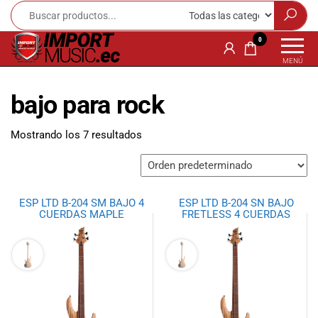
Import
¡Bienvenido a
0
Import Music
Music
MENÚ
Ecuador!
Ecuador
Somos una
bajo para rock
tienda
especializada
en
Mostrando los 7 resultados
instrumentos
musicales,
equipo de
audio e
ESP LTD B-204 SM BAJO 4
ESP LTD B-204 SN BAJO
iluminación
CUERDAS MAPLE
FRETLESS 4 CUERDAS
para músicos y
amantes de la
música.
Ofrecemos una
amplia gama
de productos