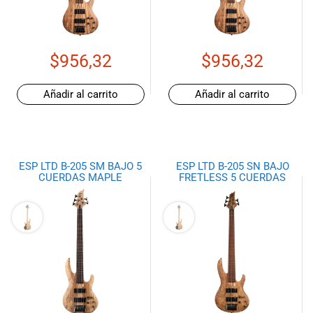
de las mejores
marcas del
mercado,
desde
$
956,32
$
956,32
guitarras, bajos
y baterías
hasta
Añadir al carrito
Añadir al carrito
amplificadores,
mezcladores y
altavoces.
También
ESP LTD B-205 SM BAJO 5
ESP LTD B-205 SN BAJO
contamos con
CUERDAS MAPLE
FRETLESS 5 CUERDAS
una selección
de
instrumentos
de viento,
teclados y
accesorios
para satisfacer
todas las
necesidades