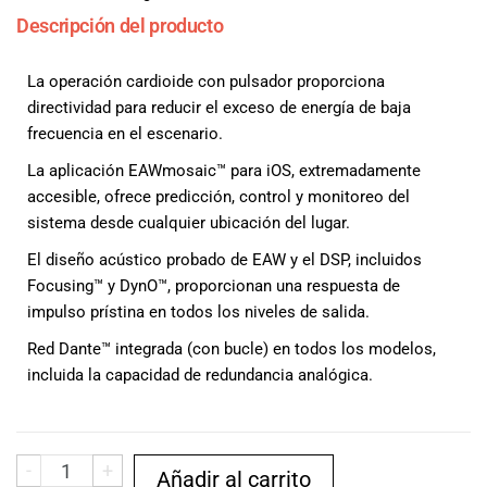
musicales.
Descripción del producto
Nuestro equipo
de expertos en
La operación cardioide con pulsador proporciona
música está
directividad para reducir el exceso de energía de baja
aquí para
frecuencia en el escenario.
ayudarte a
encontrar el
La aplicación EAWmosaic™ para iOS, extremadamente
instrumento o
accesible, ofrece predicción, control y monitoreo del
equipo de
sistema desde cualquier ubicación del lugar.
audio
adecuado para
El diseño acústico probado de EAW y el DSP, incluidos
ti, y ofrecerte el
Focusing™ y DynO™, proporcionan una respuesta de
mejor servicio
impulso prístina en todos los niveles de salida.
al cliente
Red Dante™ integrada (con bucle) en todos los modelos,
posible.
Además,
incluida la capacidad de redundancia analógica.
ofrecemos
precios
competitivos y
-
+
promociones
Añadir al carrito