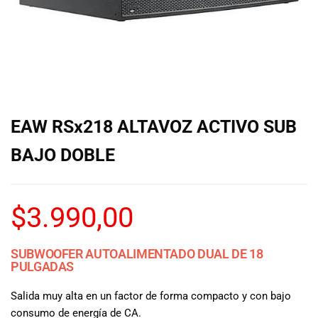
de las mejores
marcas del
mercado,
desde
guitarras, bajos
y baterías
hasta
amplificadores,
EAW RSx218 ALTAVOZ ACTIVO SUB
mezcladores y
altavoces.
BAJO DOBLE
También
contamos con
una selección
de
$
3.990,00
instrumentos
de viento,
teclados y
SUBWOOFER AUTOALIMENTADO DUAL DE 18
PULGADAS
accesorios
para satisfacer
Salida muy alta en un factor de forma compacto y con bajo
todas las
necesidades
consumo de energía de CA.