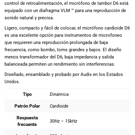
control de retroalimentación, el micrófono de tambor D6 está
musicales.
equipado con un diafragma VLM ™ para una reproducción de
Nuestro equipo
sonido natural y precisa.
de expertos en
música está
Ligero, compacto y fácil de colocar, el micrófono cardioide D6
aquí para
es una excelente opción para instrumentos de microfoneo
ayudarte a
que requieren una reproducción prolongada de baja
encontrar el
frecuencia, como bombo, toms grandes y bajos. El diseño
instrumento o
menos transformador del D6, baja impedancia y salida
equipo de
balanceada permiten un rendimiento sin interferencias.
audio
adecuado para
Diseñado, ensamblado y probado por Audix en los Estados
ti, y ofrecerte el
Unidos.
mejor servicio
al cliente
Tipo
Dinámica
posible.
Además,
Patrón Polar
Cardioide
ofrecemos
precios
Respuesta
30Hz – 15kHz
competitivos y
frecuente
promociones