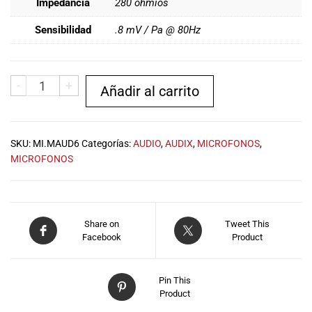
Impedancia
280 ohmios
especiales
para nuestros
Sensibilidad
.8 mV / Pa @ 80Hz
clientes. Ven a
visitarnos en
nuestra tienda
física en Quito,
-
+
Añadir al carrito
o haz tu
compra en
línea a través
de nuestra
SKU:
MI.MAUD6
Categorías:
AUDIO
,
AUDIX
,
MICROFONOS
,
página web y
MICROFONOS
recibe tu
pedido en la
comodidad de
tu hogar.
Share on
Tweet This
¡Descubre el
Facebook
Product
mundo de la
música con
Import Music
Pin This
Product
Ecuador!