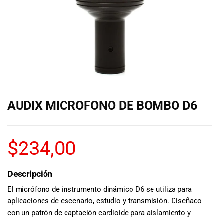
de las mejores
marcas del
mercado,
desde
guitarras, bajos
y baterías
hasta
amplificadores,
mezcladores y
altavoces.
AUDIX MICROFONO DE BOMBO D6
También
contamos con
una selección
de
$
234,00
instrumentos
de viento,
teclados y
Descripción
accesorios
El micrófono de instrumento dinámico D6 se utiliza para
para satisfacer
aplicaciones de escenario, estudio y transmisión. Diseñado
todas las
con un patrón de captación cardioide para aislamiento y
necesidades