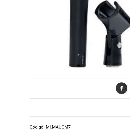
de productos
de las mejores
marcas del
mercado,
desde
guitarras, bajos
y baterías
hasta
amplificadores,
mezcladores y
altavoces.
También
contamos con
una selección
de
instrumentos
de viento,
DESCRIPCIÓN
teclados y
accesorios
para satisfacer
Código: MI.MAUOM7