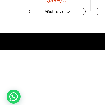
$
899,00
promociones
especiales
Añadir al carrito
para nuestros
clientes. Ven a
visitarnos en
nuestra tienda
física en Quito,
o haz tu
compra en
línea a través
de nuestra
página web y
recibe tu
pedido en la
comodidad de
tu hogar.
¡Descubre el
mundo de la
música con
Import Music