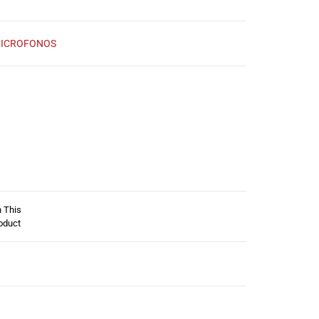
ICROFONOS
n This
oduct