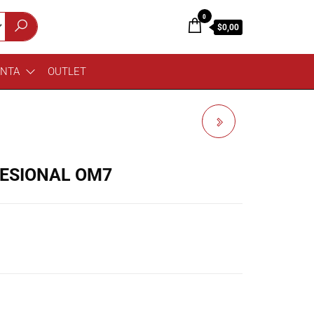
0
$0,00
ENTA
OUTLET
AUDIX MICROFONO DE
CONDENSADOR SCX25-A
ESIONAL OM7
STUDIO CONDENSER MIC