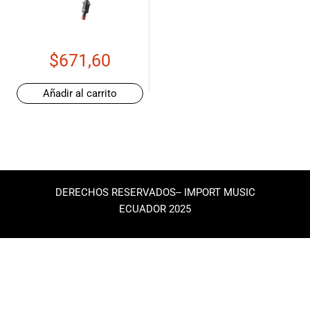
de las mejores
marcas del
mercado,
desde
$
671,60
guitarras, bajos
y baterías
hasta
Añadir al carrito
amplificadores,
mezcladores y
altavoces.
También
contamos con
una selección
DERECHOS RESERVADOS-- IMPORT MUSIC
de
ECUADOR 2025
instrumentos
de viento,
teclados y
accesorios
para satisfacer
todas las
necesidades