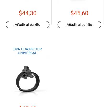
musicales.
Nuestro equipo
$
44,30
$
45,60
de expertos en
música está
aquí para
Añadir al carrito
Añadir al carrito
ayudarte a
encontrar el
instrumento o
equipo de
DPA UC4099 CLIP
audio
UNIVERSAL
adecuado para
ti, y ofrecerte el
mejor servicio
al cliente
posible.
Además,
ofrecemos
precios
competitivos y
promociones