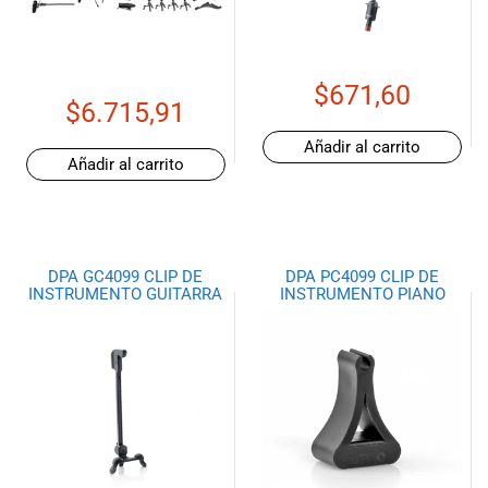
de las mejores
marcas del
mercado,
desde
$
671,60
guitarras, bajos
$
6.715,91
y baterías
hasta
Añadir al carrito
Añadir al carrito
amplificadores,
mezcladores y
altavoces.
También
contamos con
DPA GC4099 CLIP DE
DPA PC4099 CLIP DE
una selección
INSTRUMENTO GUITARRA
INSTRUMENTO PIANO
de
instrumentos
de viento,
teclados y
accesorios
para satisfacer
todas las
necesidades