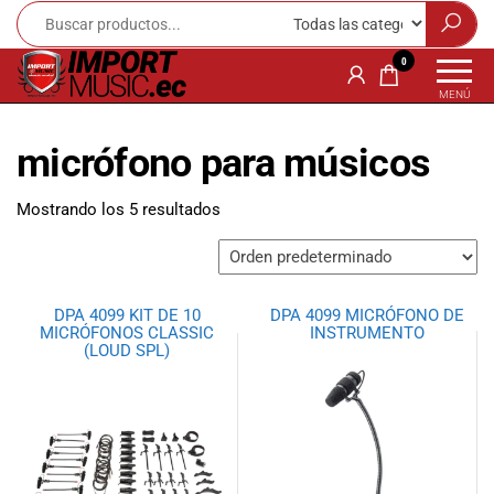
Import
¡Bienvenido a
0
Import Music
Music
MENÚ
Ecuador!
Ecuador
Somos una
micrófono para músicos
tienda
especializada
en
Mostrando los 5 resultados
instrumentos
musicales,
equipo de
audio e
DPA 4099 KIT DE 10
DPA 4099 MICRÓFONO DE
iluminación
MICRÓFONOS CLASSIC
INSTRUMENTO
para músicos y
(LOUD SPL)
amantes de la
música.
Ofrecemos una
amplia gama
de productos