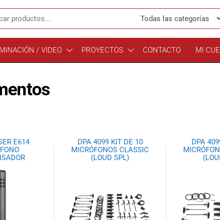
MINACIÓN / VIDEO
PROYECTOS
CONTACTO
MI CU
umentos
SER E614
DPA 4099 KIT DE 10
DPA 409
ÓFONO
MICRÓFONOS CLASSIC
MICRÓFON
NSADOR
(LOUD SPL)
(LOU