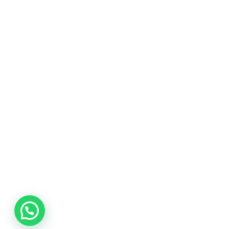
promociones
especiales
para nuestros
clientes. Ven a
visitarnos en
nuestra tienda
física en Quito,
o haz tu
compra en
línea a través
de nuestra
página web y
recibe tu
pedido en la
comodidad de
tu hogar.
¡Descubre el
mundo de la
música con
Import Music