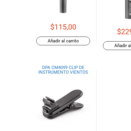
de productos
de las mejores
marcas del
mercado,
$
115,00
desde
$
22
guitarras, bajos
Añadir al carrito
y baterías
Añadir al
hasta
amplificadores,
mezcladores y
DPA CM4099 CLIP DE
altavoces.
INSTRUMENTO VIENTOS
También
contamos con
una selección
de
instrumentos
de viento,
teclados y
accesorios
para satisfacer