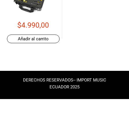
de las mejores
marcas del
mercado,
desde
$
4.990,00
guitarras, bajos
y baterías
hasta
Añadir al carrito
amplificadores,
mezcladores y
altavoces.
También
contamos con
una selección
DERECHOS RESERVADOS-- IMPORT MUSIC
de
ECUADOR 2025
instrumentos
de viento,
teclados y
accesorios
para satisfacer
todas las
necesidades