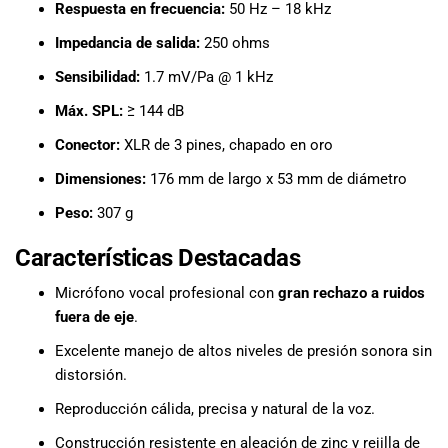
especiales
Respuesta en frecuencia:
50 Hz – 18 kHz
para nuestros
Impedancia de salida:
250 ohms
clientes. Ven a
visitarnos en
Sensibilidad:
1.7 mV/Pa @ 1 kHz
nuestra tienda
Máx. SPL:
≥ 144 dB
física en Quito,
o haz tu
Conector:
XLR de 3 pines, chapado en oro
compra en
Dimensiones:
176 mm de largo x 53 mm de diámetro
línea a través
de nuestra
Peso:
307 g
página web y
recibe tu
Características Destacadas
pedido en la
Micrófono vocal profesional con
comodidad de
gran rechazo a ruidos
tu hogar.
fuera de eje
.
¡Descubre el
Excelente manejo de altos niveles de presión sonora sin
mundo de la
distorsión.
música con
Import Music
Reproducción cálida, precisa y natural de la voz.
Ecuador!
Construcción resistente en aleación de zinc y rejilla de