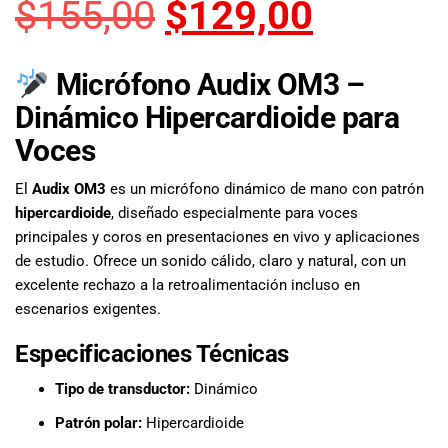
$
155,00
$
129,00
musicales.
Nuestro equipo
de expertos en
Micrófono Audix OM3 –
música está
aquí para
Dinámico Hipercardioide para
ayudarte a
Voces
encontrar el
instrumento o
El
Audix OM3
es un micrófono dinámico de mano con patrón
equipo de
hipercardioide
, diseñado especialmente para voces
audio
adecuado para
principales y coros en presentaciones en vivo y aplicaciones
ti, y ofrecerte el
de estudio. Ofrece un sonido cálido, claro y natural, con un
mejor servicio
excelente rechazo a la retroalimentación incluso en
al cliente
escenarios exigentes.
posible.
Además,
Especificaciones Técnicas
ofrecemos
Tipo de transductor:
precios
Dinámico
competitivos y
Patrón polar:
Hipercardioide
promociones