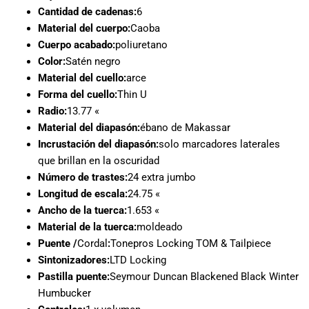
especiales
Cantidad de cadenas:
6
para nuestros
Material del cuerpo:
Caoba
clientes. Ven a
Cuerpo acabado:
poliuretano
visitarnos en
Color:
Satén negro
nuestra tienda
Material del cuello:
arce
física en Quito,
Forma del cuello:
Thin U
o haz tu
compra en
Radio:
13.77 «
línea a través
Material del diapasón:
ébano de Makassar
de nuestra
Incrustación del diapasón:
solo marcadores laterales
página web y
que brillan en la oscuridad
recibe tu
Número de trastes:
24 extra jumbo
pedido en la
Longitud de escala:
24.75 «
comodidad de
Ancho de la tuerca:
1.653 «
tu hogar.
Material de la tuerca:
moldeado
¡Descubre el
Puente /
Cordal
:
Tonepros Locking TOM & Tailpiece
mundo de la
Sintonizadores:
LTD Locking
música con
Pastilla puente:
Seymour Duncan Blackened Black Winter
Import Music
Ecuador!
Humbucker