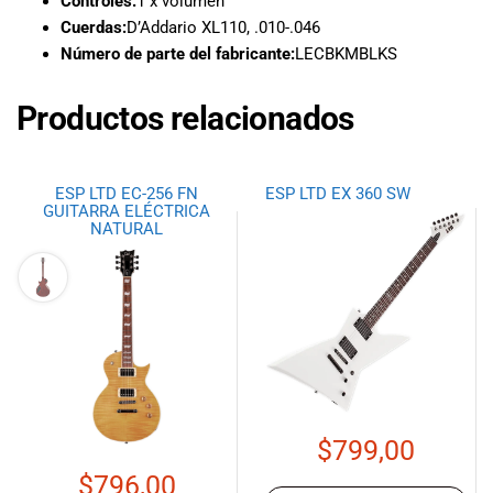
Controles:
1 x volumen
Cuerdas:
D’Addario XL110, .010-.046
Número de parte del fabricante:
LECBKMBLKS
Productos relacionados
ESP LTD EC-256 FN
ESP LTD EX 360 SW
GUITARRA ELÉCTRICA
NATURAL
$
799,00
$
796,00