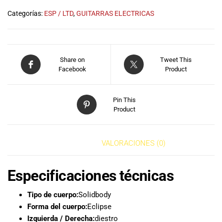
musicales.
Categorías:
ESP / LTD
,
GUITARRAS ELECTRICAS
Nuestro equipo
de expertos en
música está
aquí para
Share on
Tweet This
ayudarte a
Facebook
Product
encontrar el
instrumento o
equipo de
Pin This
audio
Product
adecuado para
ti, y ofrecerte el
mejor servicio
DESCRIPCIÓN
VALORACIONES (0)
al cliente
posible.
Además,
Especificaciones técnicas
ofrecemos
precios
Tipo de cuerpo:
Solidbody
competitivos y
Forma del cuerpo:
Eclipse
promociones
Izquierda / Derecha:
diestro