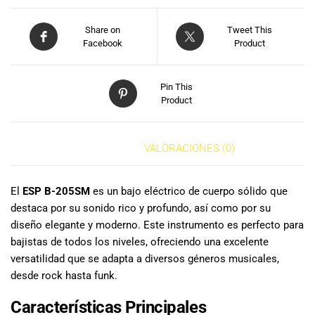
especiales
para nuestros
Share on
Tweet This
clientes. Ven a
Facebook
Product
visitarnos en
nuestra tienda
física en Quito,
Pin This
o haz tu
Product
compra en
línea a través
de nuestra
DESCRIPCIÓN
VALORACIONES (0)
página web y
recibe tu
pedido en la
El
ESP B-205SM
es un bajo eléctrico de cuerpo sólido que
comodidad de
destaca por su sonido rico y profundo, así como por su
tu hogar.
diseño elegante y moderno. Este instrumento es perfecto para
¡Descubre el
bajistas de todos los niveles, ofreciendo una excelente
mundo de la
versatilidad que se adapta a diversos géneros musicales,
música con
desde rock hasta funk.
Import Music
Ecuador!
Características Principales