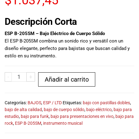
$
1.037,45
musicales.
Nuestro equipo
de expertos en
Descripción Corta
música está
aquí para
ESP B-205SM – Bajo Eléctrico de Cuerpo Sólido
ayudarte a
El ESP B-205SM combina un sonido rico y versátil con un
encontrar el
diseño elegante, perfecto para bajistas que buscan calidad y
instrumento o
estilo en su instrumento.
equipo de
audio
adecuado para
-
+
Añadir al carrito
ti, y ofrecerte el
mejor servicio
al cliente
posible.
Categorías:
BAJOS
,
ESP / LTD
Etiquetas:
bajo con pastillas dobles
,
Además,
bajo de alta calidad
,
bajo de cuerpo sólido
,
bajo eléctrico
,
bajo para
ofrecemos
estudio
,
bajo para funk
,
bajo para presentaciones en vivo
,
bajo para
precios
rock
,
ESP B-205SM
,
instrumento musical
competitivos y
promociones