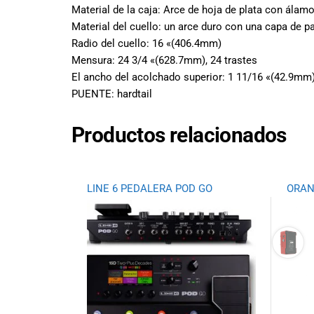
todas las
Material de la caja: Arce de hoja de plata con álam
necesidades
Material del cuello: un arce duro con una capa de p
musicales.
Radio del cuello: 16 «(406.4mm)
Nuestro equipo
Mensura: 24 3/4 «(628.7mm), 24 trastes
de expertos en
El ancho del acolchado superior: 1 11/16 «(42.9mm
música está
PUENTE: hardtail
aquí para
ayudarte a
encontrar el
Productos relacionados
instrumento o
equipo de
audio
adecuado para
LINE 6 PEDALERA POD GO
ORAN
ti, y ofrecerte el
mejor servicio
al cliente
posible.
Además,
ofrecemos
precios
competitivos y