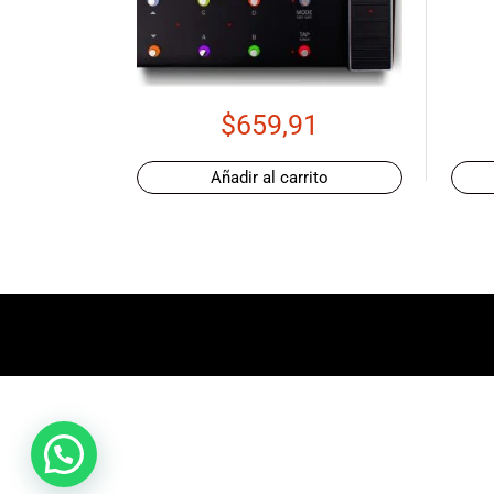
promociones
especiales
para nuestros
clientes. Ven a
visitarnos en
$
659,91
nuestra tienda
física en Quito,
Añadir al carrito
o haz tu
compra en
línea a través
de nuestra
página web y
recibe tu
pedido en la
comodidad de
tu hogar.
¡Descubre el
mundo de la
música con
Import Music