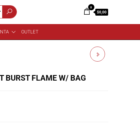
0
$0,00
ENTA
OUTLET
ESP LTD EX 360 SW
T BURST FLAME W/ BAG