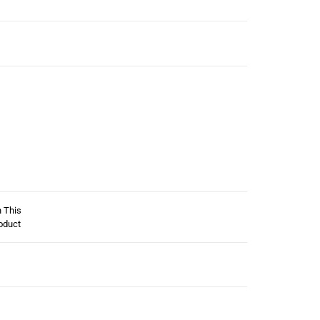
n This
oduct