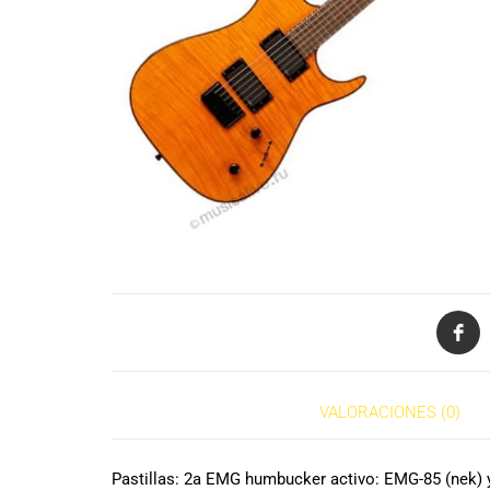
de productos
de las mejores
marcas del
mercado,
desde
guitarras, bajos
y baterías
hasta
amplificadores,
mezcladores y
altavoces.
También
contamos con
una selección
de
instrumentos
de viento,
DESCRIPCIÓN
VALORACIONES (0)
teclados y
accesorios
para satisfacer
Pastillas: 2a EMG humbucker activo: EMG-85 (nek) 