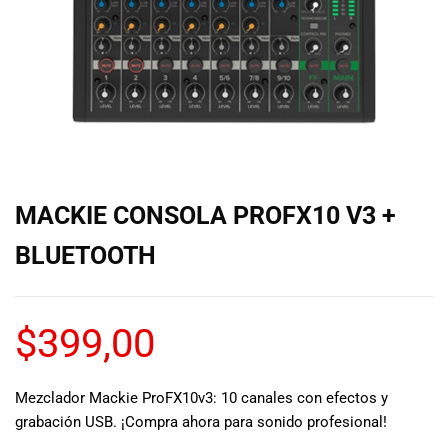
de las mejores
marcas del
mercado,
desde
guitarras, bajos
y baterías
hasta
amplificadores,
mezcladores y
altavoces.
MACKIE CONSOLA PROFX10 V3 +
También
contamos con
BLUETOOTH
una selección
de
instrumentos
$
399,00
de viento,
teclados y
accesorios
para satisfacer
Mezclador Mackie ProFX10v3: 10 canales con efectos y
todas las
grabación USB. ¡Compra ahora para sonido profesional!
necesidades