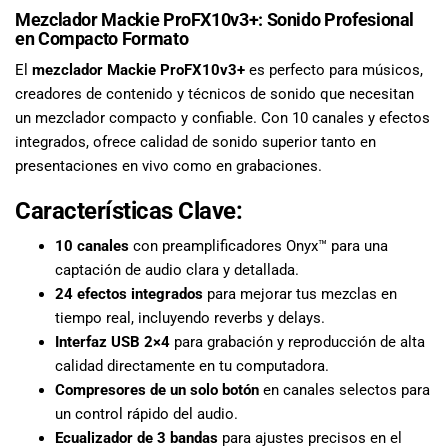
especiales
Mezclador Mackie ProFX10v3+: Sonido Profesional
para nuestros
en Compacto Formato
clientes. Ven a
El
mezclador Mackie ProFX10v3+
es perfecto para músicos,
visitarnos en
creadores de contenido y técnicos de sonido que necesitan
nuestra tienda
física en Quito,
un mezclador compacto y confiable. Con 10 canales y efectos
o haz tu
integrados, ofrece calidad de sonido superior tanto en
compra en
presentaciones en vivo como en grabaciones.
línea a través
de nuestra
Características Clave:
página web y
10 canales
con preamplificadores Onyx™ para una
recibe tu
captación de audio clara y detallada.
pedido en la
comodidad de
24 efectos integrados
para mejorar tus mezclas en
tu hogar.
tiempo real, incluyendo reverbs y delays.
¡Descubre el
Interfaz USB 2×4
para grabación y reproducción de alta
mundo de la
calidad directamente en tu computadora.
música con
Compresores de un solo botón
en canales selectos para
Import Music
un control rápido del audio.
Ecuador!
Ecualizador de 3 bandas
para ajustes precisos en el