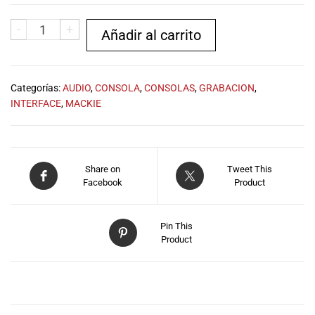
musicales.
Nuestro equipo
-
+
Añadir al carrito
de expertos en
música está
aquí para
ayudarte a
Categorías:
AUDIO
,
CONSOLA
,
CONSOLAS
,
GRABACION
,
encontrar el
INTERFACE
,
MACKIE
instrumento o
equipo de
audio
adecuado para
Share on
Tweet This
ti, y ofrecerte el
Facebook
Product
mejor servicio
al cliente
posible.
Pin This
Product
Además,
ofrecemos
precios
DESCRIPCIÓN
competitivos y
promociones