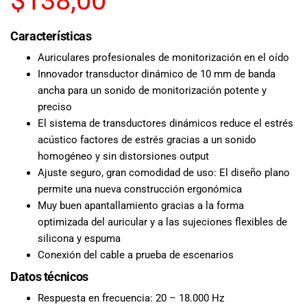
$
138,00
musicales.
Nuestro equipo
Características
de expertos en
música está
Auriculares profesionales de monitorización en el oído
aquí para
Innovador transductor dinámico de 10 mm de banda
ayudarte a
ancha para un sonido de monitorización potente y
encontrar el
preciso
instrumento o
El sistema de transductores dinámicos reduce el estrés
equipo de
acústico factores de estrés gracias a un sonido
audio
homogéneo y sin distorsiones output
adecuado para
Ajuste seguro, gran comodidad de uso: El diseño plano
ti, y ofrecerte el
permite una nueva construcción ergonómica
mejor servicio
Muy buen apantallamiento gracias a la forma
al cliente
posible.
optimizada del auricular y a las sujeciones flexibles de
Además,
silicona y espuma
ofrecemos
Conexión del cable a prueba de escenarios
precios
Datos técnicos
competitivos y
promociones
Respuesta en frecuencia: 20 – 18.000 Hz