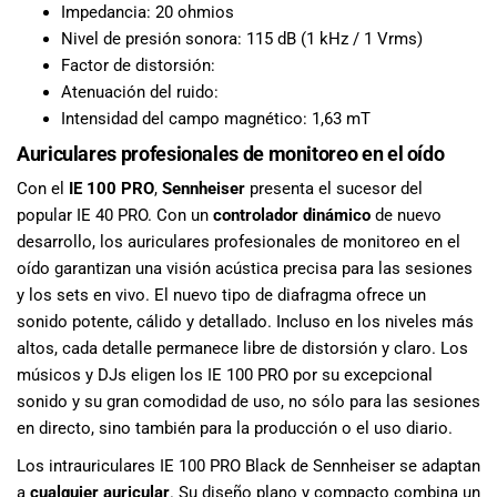
especiales
Impedancia: 20 ohmios
para nuestros
Nivel de presión sonora: 115 dB (1 kHz / 1 Vrms)
clientes. Ven a
Factor de distorsión:
visitarnos en
Atenuación del ruido:
nuestra tienda
Intensidad del campo magnético: 1,63 mT
física en Quito,
Auriculares profesionales de monitoreo en el oído
o haz tu
compra en
Con el
IE 100 PRO
,
Sennheiser
presenta el sucesor del
línea a través
popular IE 40 PRO. Con un
controlador dinámico
de nuevo
de nuestra
desarrollo, los auriculares profesionales de monitoreo en el
página web y
oído garantizan una visión acústica precisa para las sesiones
recibe tu
y los sets en vivo. El nuevo tipo de diafragma ofrece un
pedido en la
sonido potente, cálido y detallado. Incluso en los niveles más
comodidad de
altos, cada detalle permanece libre de distorsión y claro. Los
tu hogar.
¡Descubre el
músicos y DJs eligen los IE 100 PRO por su excepcional
mundo de la
sonido y su gran comodidad de uso, no sólo para las sesiones
música con
en directo, sino también para la producción o el uso diario.
Import Music
Los intrauriculares IE 100 PRO Black de Sennheiser se adaptan
Ecuador!
a
cualquier auricular
. Su diseño plano y compacto combina un