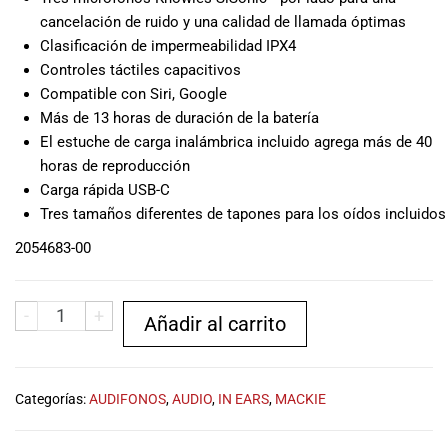
especiales
cancelación de ruido y una calidad de llamada óptimas
para nuestros
Clasificación de impermeabilidad IPX4
clientes. Ven a
Controles táctiles capacitivos
visitarnos en
Compatible con Siri, Google
nuestra tienda
física en Quito,
Más de 13 horas de duración de la batería
o haz tu
El estuche de carga inalámbrica incluido agrega más de 40
compra en
horas de reproducción
línea a través
Carga rápida USB-C
de nuestra
Tres tamaños diferentes de tapones para los oídos incluidos
página web y
2054683-00
recibe tu
pedido en la
comodidad de
-
+
tu hogar.
Añadir al carrito
¡Descubre el
mundo de la
música con
Categorías:
AUDIFONOS
,
AUDIO
,
IN EARS
,
MACKIE
Import Music
Ecuador!