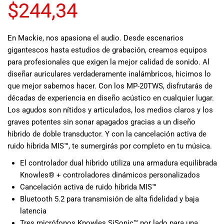
$
244,34
musicales.
Nuestro equipo
de expertos en
En Mackie, nos apasiona el audio. Desde escenarios
música está
gigantescos hasta estudios de grabación, creamos equipos
aquí para
para profesionales que exigen la mejor calidad de sonido. Al
ayudarte a
encontrar el
diseñar auriculares verdaderamente inalámbricos, hicimos lo
instrumento o
que mejor sabemos hacer. Con los MP-20TWS, disfrutarás de
equipo de
décadas de experiencia en diseño acústico en cualquier lugar.
audio
Los agudos son nítidos y articulados, los medios claros y los
adecuado para
graves potentes sin sonar apagados gracias a un diseño
ti, y ofrecerte el
híbrido de doble transductor. Y con la cancelación activa de
mejor servicio
ruido híbrida MIS™, te sumergirás por completo en tu música.
al cliente
posible.
El controlador dual híbrido utiliza una armadura equilibrada
Además,
Knowles® + controladores dinámicos personalizados
ofrecemos
Cancelación activa de ruido híbrida MIS™
precios
Bluetooth 5.2 para transmisión de alta fidelidad y baja
competitivos y
latencia
promociones
Tres micrófonos Knowles SiSonic™ por lado para una