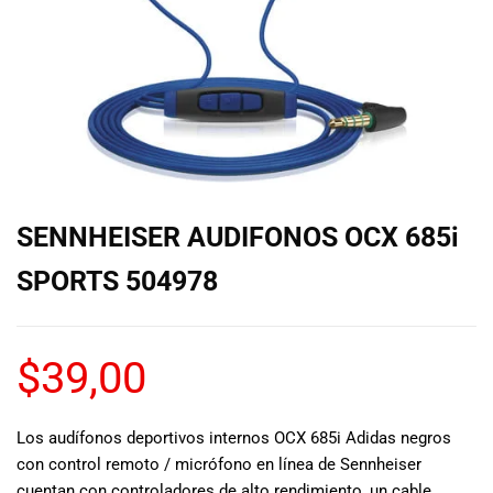
de las mejores
marcas del
mercado,
desde
guitarras, bajos
y baterías
hasta
amplificadores,
mezcladores y
altavoces.
SENNHEISER AUDIFONOS OCX 685i
También
contamos con
SPORTS 504978
una selección
de
instrumentos
$
39,00
de viento,
teclados y
accesorios
para satisfacer
Los audífonos deportivos internos OCX 685i Adidas negros
todas las
con control remoto / micrófono en línea de Sennheiser
necesidades
cuentan con controladores de alto rendimiento, un cable