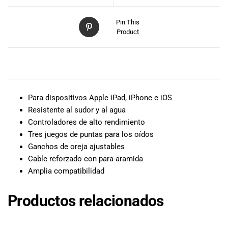
especiales
para nuestros
Pin This
clientes. Ven a
Product
visitarnos en
nuestra tienda
física en Quito,
DESCRIPCIÓN
o haz tu
compra en
línea a través
Para dispositivos Apple iPad, iPhone e iOS
de nuestra
Resistente al sudor y al agua
página web y
Controladores de alto rendimiento
recibe tu
Tres juegos de puntas para los oídos
pedido en la
Ganchos de oreja ajustables
comodidad de
Cable reforzado con para-aramida
tu hogar.
Amplia compatibilidad
¡Descubre el
mundo de la
música con
Productos relacionados
Import Music
Ecuador!