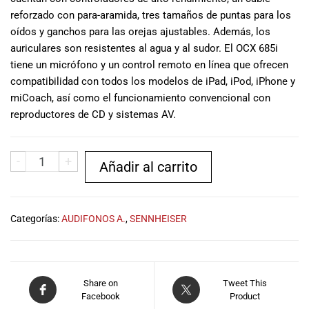
musicales.
reforzado con para-aramida, tres tamaños de puntas para los
Nuestro equipo
oídos y ganchos para las orejas ajustables. Además, los
de expertos en
auriculares son resistentes al agua y al sudor. El OCX 685i
música está
tiene un micrófono y un control remoto en línea que ofrecen
aquí para
compatibilidad con todos los modelos de iPad, iPod, iPhone y
ayudarte a
miCoach, así como el funcionamiento convencional con
encontrar el
reproductores de CD y sistemas AV.
instrumento o
equipo de
audio
-
+
adecuado para
Añadir al carrito
ti, y ofrecerte el
mejor servicio
al cliente
Categorías:
AUDIFONOS A.
,
SENNHEISER
posible.
Además,
ofrecemos
precios
competitivos y
Share on
Tweet This
Facebook
Product
promociones