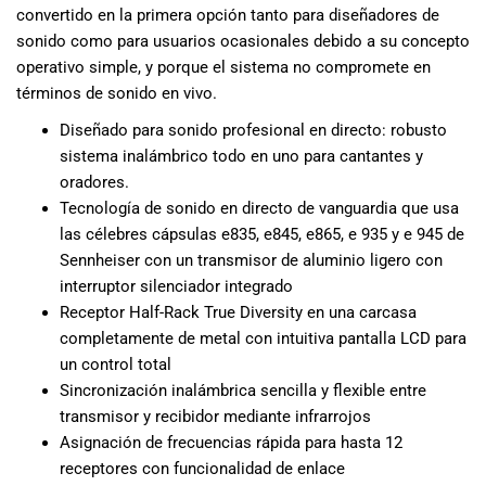
convertido en la primera opción tanto para diseñadores de
musicales.
Nuestro equipo
sonido como para usuarios ocasionales debido a su concepto
de expertos en
operativo simple, y porque el sistema no compromete en
música está
términos de sonido en vivo.
aquí para
Diseñado para sonido profesional en directo: robusto
ayudarte a
sistema inalámbrico todo en uno para cantantes y
encontrar el
oradores.
instrumento o
equipo de
Tecnología de sonido en directo de vanguardia que usa
audio
las célebres cápsulas e835, e845, e865, e 935 y e 945 de
adecuado para
Sennheiser con un transmisor de aluminio ligero con
ti, y ofrecerte el
interruptor silenciador integrado
mejor servicio
Receptor Half-Rack True Diversity en una carcasa
al cliente
completamente de metal con intuitiva pantalla LCD para
posible.
un control total
Además,
Sincronización inalámbrica sencilla y flexible entre
ofrecemos
transmisor y recibidor mediante infrarrojos
precios
Asignación de frecuencias rápida para hasta 12
competitivos y
receptores con funcionalidad de enlace
promociones