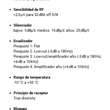
Sensibilidad de RF
<2,5 μV para 52 dBA eff S/N
Silenciador
bajos: 5 dBµV, medios: 15 dBµV, altos: 25 dBμV
Ecualizador
Preajuste 1: Flat
Preajuste 2: Low-cut (-3 dB a 180 Hz)
Preajuste 3: Low-cut/amplificador alto (-3 dB a 180 Hz,
+6 dB a 10 kHz)
Preajuste 4: Amplificador alto (+6 dB a 10 kHz)
Rango de temperatura
-10 °C a +55 °C
Principio de receptor
True diversity
Bloqueo