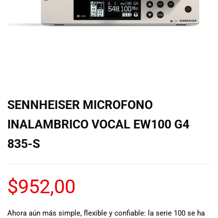
de las mejores
marcas del
mercado,
desde
guitarras, bajos
y baterías
hasta
amplificadores,
mezcladores y
altavoces.
SENNHEISER MICROFONO
También
contamos con
INALAMBRICO VOCAL EW100 G4
una selección
de
835-S
instrumentos
de viento,
teclados y
$
952,00
accesorios
para satisfacer
todas las
Ahora aún más simple, flexible y confiable: la serie 100 se ha
necesidades