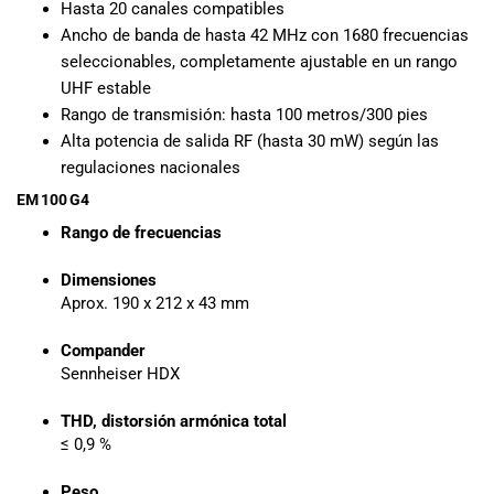
especiales
Hasta 20 canales compatibles
para nuestros
Ancho de banda de hasta 42 MHz con 1680 frecuencias
clientes. Ven a
seleccionables, completamente ajustable en un rango
visitarnos en
UHF estable
nuestra tienda
Rango de transmisión: hasta 100 metros/300 pies
física en Quito,
Alta potencia de salida RF (hasta 30 mW) según las
o haz tu
regulaciones nacionales
compra en
EM 100 G4
línea a través
de nuestra
Rango de frecuencias
página web y
recibe tu
Dimensiones
pedido en la
Aprox. 190 x 212 x 43 mm
comodidad de
tu hogar.
Compander
¡Descubre el
Sennheiser HDX
mundo de la
música con
THD, distorsión armónica total
≤ 0,9 %
Import Music
Ecuador!
Peso