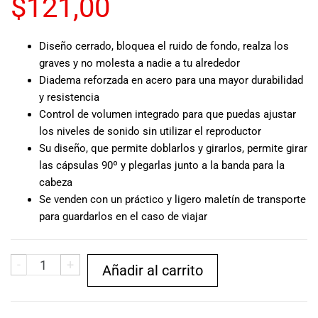
$
121,00
musicales.
Nuestro equipo
de expertos en
Diseño cerrado, bloquea el ruido de fondo, realza los
música está
graves y no molesta a nadie a tu alrededor
aquí para
Diadema reforzada en acero para una mayor durabilidad
ayudarte a
y resistencia
encontrar el
Control de volumen integrado para que puedas ajustar
instrumento o
los niveles de sonido sin utilizar el reproductor
equipo de
Su diseño, que permite doblarlos y girarlos, permite girar
audio
las cápsulas 90º y plegarlas junto a la banda para la
adecuado para
ti, y ofrecerte el
cabeza
mejor servicio
Se venden con un práctico y ligero maletín de transporte
al cliente
para guardarlos en el caso de viajar
posible.
Además,
ofrecemos
-
+
Añadir al carrito
precios
competitivos y
promociones