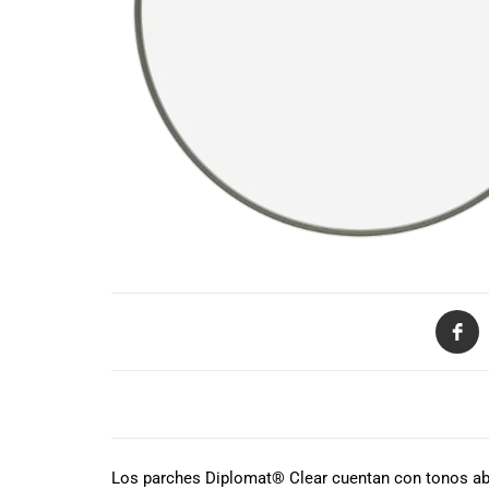
de productos
de las mejores
marcas del
mercado,
desde
guitarras, bajos
y baterías
hasta
amplificadores,
mezcladores y
altavoces.
También
contamos con
una selección
de
instrumentos
de viento,
DESCRIPCIÓN
teclados y
accesorios
para satisfacer
Los parches Diplomat® Clear cuentan con tonos abie