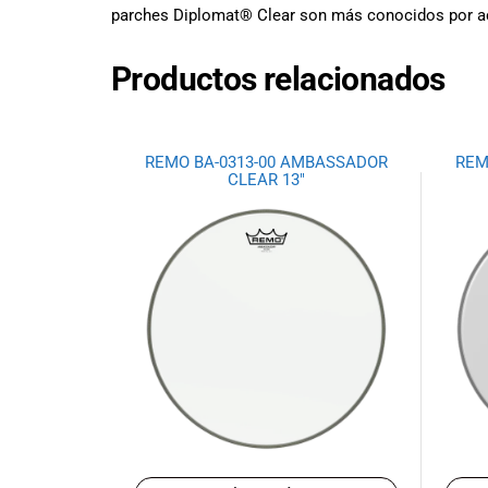
todas las
parches Diplomat® Clear son más conocidos por ace
necesidades
musicales.
Productos relacionados
Nuestro equipo
de expertos en
música está
aquí para
REMO BA-0313-00 AMBASSADOR
REM
ayudarte a
CLEAR 13″
encontrar el
instrumento o
equipo de
audio
adecuado para
ti, y ofrecerte el
mejor servicio
al cliente
posible.
Además,
ofrecemos
precios
competitivos y