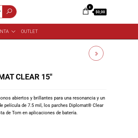
0
$0,00
ENTA
OUTLET
REMO BD-0316-00
DIPLOMAT CLEAR 16″
MAT CLEAR 15″
nos abiertos y brillantes para una resonancia y un
 película de 7.5 mil, los parches Diplomat® Clear
ta de Tom en aplicaciones de batería.