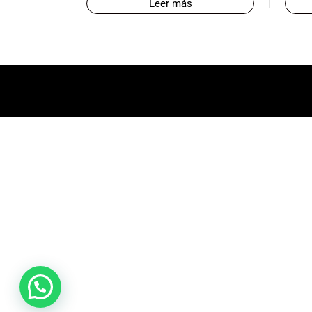
Leer más
promociones
especiales
para nuestros
clientes. Ven a
visitarnos en
nuestra tienda
física en Quito,
o haz tu
compra en
línea a través
de nuestra
página web y
recibe tu
pedido en la
comodidad de
tu hogar.
¡Descubre el
mundo de la
música con
Import Music